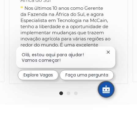
África do Sul
"
Nos últimos 10 anos como Gerente
da Fazenda na África do Sul, e agora
Especialista em Tecnologia na McCain,
tenho a liberdade e a oportunidade de
implementar mudanças que trazem
inovação agrícola para várias regiões ao
redor do mundo.
É uma excelente
oportunidade para usar minhas
Fechar notif
Olá, estou aqui para ajudar!
habilidades e interesses
Vamos começar!
para implementar melhorias reais.
"
Explore Vagas
Faça uma pergunta