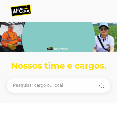
Skip to main content
Skip to main content
-
-
Nossos time e cargos
.