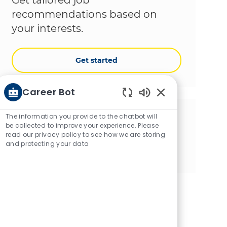
recommendations based on
your interests.
Get started
Career Bot
Enabled Chatbot 
The information you provide to the chatbot will
Share this opportunity
be collected to improve your experience. Please
read our privacy policy to see how we are storing
Share via Facebook
Share via twitter
Share via LinkedIn
Share via email
Share via Instagram
Share via pinter
and protecting your data