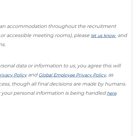
re an accommodation throughout the recruitment
s or accessible meeting rooms), please
and
let us know
ns.
sonal data or information to us, you agree this will
and
, as
rivacy Policy
Global Employee Privacy Policy
ocess, though all final decisions are made by humans.
your personal information is being handled
.
here