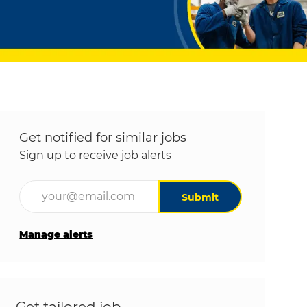
Get notified for similar jobs
Sign up to receive job alerts
Enter Email address (Required)
Submit
Manage alerts
Get tailored job