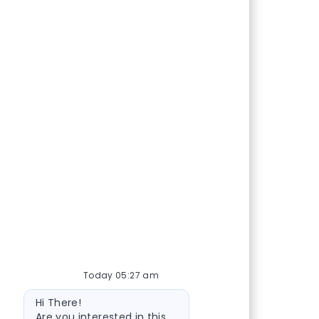
Today 05:27 am
Bot message
Hi There!
Are you interested in this