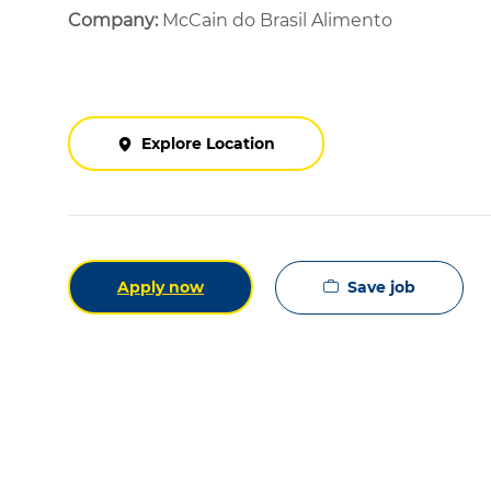
Company:
McCain do Brasil Alimento
Explore Location
Save job
Apply now