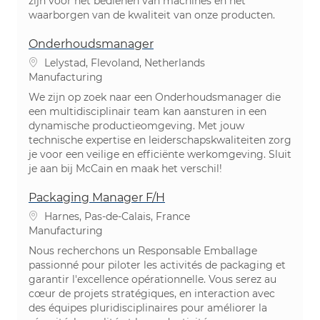
zijn voor het bedienen van machines en het
waarborgen van de kwaliteit van onze producten.
Onderhoudsmanager
Location
Lelystad, Flevoland, Netherlands
Category
Manufacturing
We zijn op zoek naar een Onderhoudsmanager die
een multidisciplinair team kan aansturen in een
dynamische productieomgeving. Met jouw
technische expertise en leiderschapskwaliteiten zorg
je voor een veilige en efficiënte werkomgeving. Sluit
je aan bij McCain en maak het verschil!
Packaging Manager F/H
Location
Harnes, Pas-de-Calais, France
Category
Manufacturing
Nous recherchons un Responsable Emballage
passionné pour piloter les activités de packaging et
garantir l'excellence opérationnelle. Vous serez au
cœur de projets stratégiques, en interaction avec
des équipes pluridisciplinaires pour améliorer la