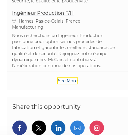
sécurité, la qualité et la productivité.
Ingénieur Production F/H
Location
Harnes, Pas-de-Calais, France
Category
Manufacturing
Nous recherchons un Ingénieur Production
passionné pour optimiser nos procédés de
fabrication et garantir les meilleurs standards de
qualité et de sécurité. Rejoignez notre équipe
dynamique chez McCain et contribuez à
l'amélioration continue de nos opérations.
See More
Share this opportunity
Share via Facebook
Share via twitter
Share via LinkedIn
Share via email
Share via I