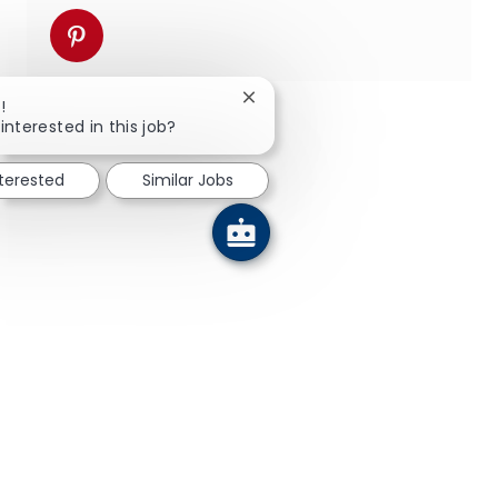
Share via pinterest
Close chatbot notification
!
interested in this job?
nterested
Similar Jobs