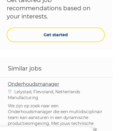
recommendations based on
your interests.
Get started
Similar jobs
Onderhoudsmanager
Location
Lelystad, Flevoland, Netherlands
Category
Manufacturing
We zijn op zoek naar een
Onderhoudsmanager die een multidisciplinair
team kan aansturen in een dynamische
productieomgeving. Met jouw technische
expertise en leiderschapskwaliteiten zorg je