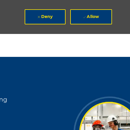
Deny
Allow
ing