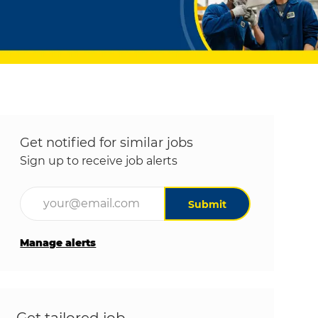
Get notified for similar jobs
Sign up to receive job alerts
Enter Email address (Required)
Submit
Manage alerts
Get tailored job