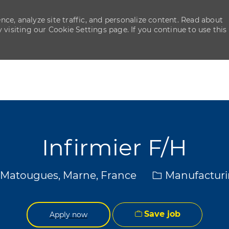
ce, analyze site traffic, and personalize content. Read about
isiting our Cookie Settings page. If you continue to use this
Skip to main content
Skip to main content
Infirmier F/H
cation
Category
Matougues, Marne, France
Manufactur
Save job
Apply now