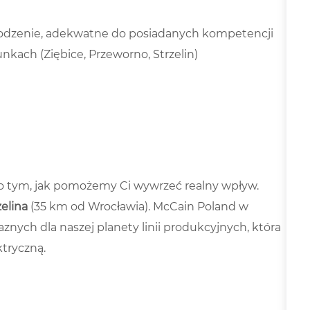
grodzenie, adekwatne do posiadanych kompetencji
kach (Ziębice, Przeworno, Strzelin)
i o tym, jak pomożemy Ci wywrzeć realny wpływ.
zelina
(35 km od Wrocławia). McCain Poland w
aznych dla naszej planety linii produkcyjnych, która
ktryczną.