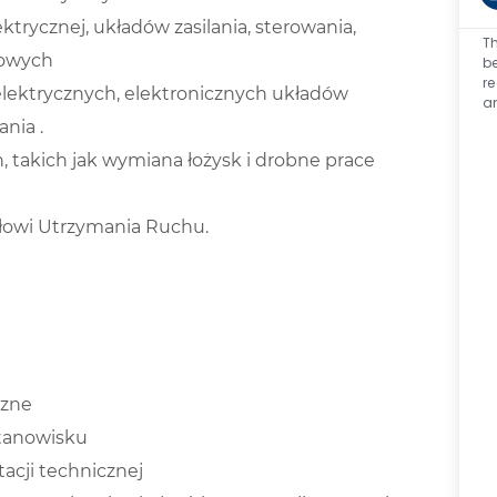
ektrycznej, układów zasilania, sterowania,
Th
dowych
be
re
lektrycznych, elektronicznych układów
a
nia .
takich jak wymiana łożysk i drobne prace
ałowi Utrzymania Ruchu.
czne
tanowisku
cji technicznej