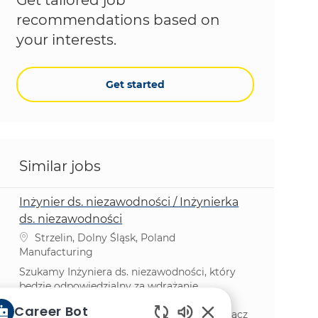
recommendations based on
your interests.
Get started
Similar jobs
Inżynier ds. niezawodności / Inżynierka
ds. niezawodności
Location
Strzelin, Dolny Śląsk, Poland
Category
Manufacturing
Szukamy Inżyniera ds. niezawodności, który
będzie odpowiedzialny za wdrażanie
globalnego programu doskonałości w
Career Bot
zakresie smarowania oraz konserwacji. Dołącz