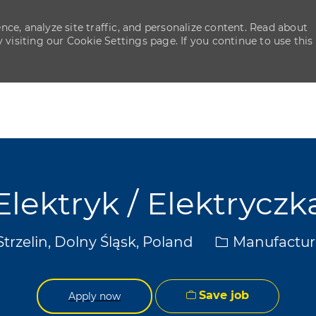
ce, analyze site traffic, and personalize content. Read about
isiting our Cookie Settings page. If you continue to use this
Skip to main content
Skip to main content
Elektryk / Elektryczk
cation
Category
trzelin, Dolny Śląsk, Poland
Manufactur
Save job
Apply now