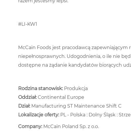
razem jesteśmy lepsi.
#LI-KW1
McCain Foods jest pracodawcą zapewniającym r
niepełnosprawnych. Udogodnienia, o ile nie bę
dostępne na żądanie kandydatów biorących udzi
Rodzina stanowisk:
Produkcja
Oddział:
Continental Europe
Dział: ​
Manufacturing ST Maintenance Shift C ​
Lokalizacje oferty:
PL - Polska : Dolny Śląsk : Strze
Company:
McCain Poland Sp. z o.o.