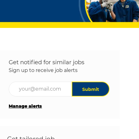
Get notified for similar jobs
Sign up to receive job alerts
Enter Email address (Required)
Submit
Manage alerts
Get tailored job