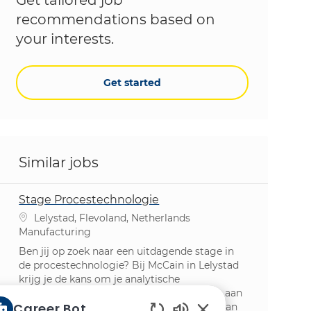
recommendations based on
your interests.
Get started
Similar jobs
Stage Procestechnologie
Location
Lelystad, Flevoland, Netherlands
Category
Manufacturing
Ben jij op zoek naar een uitdagende stage in
de procestechnologie? Bij McCain in Lelystad
krijg je de kans om je analytische
vaardigheden in te zetten en bij te dragen aan
Career Bot
innovatieve procesverbeteringen. Sluit je aan