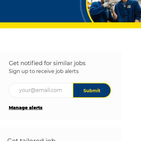
Get notified for similar jobs
Sign up to receive job alerts
Enter Email address (Required)
Submit
Manage alerts
Get tailored job