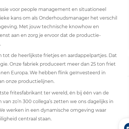
assie voor people management en situationeel
e unieke kans om als Onderhoudsmanager het verschil
mgeving. Met jouw technische knowhow en
enst aan en zorg je ervoor dat de productie-
.
tot de heerlijkste frietjes en aardappelpartjes. Dat
ie. Onze fabriek produceert meer dan 25 ton friet
innen Europa. We hebben flink geïnvesteerd in
an onze productielijnen.
te fritesfabrikant ter wereld, én bij één van de
van zo’n 300 collega’s zetten we ons dagelijks in
n. We werken in een dynamische omgeving waar
ligheid centraal staan.