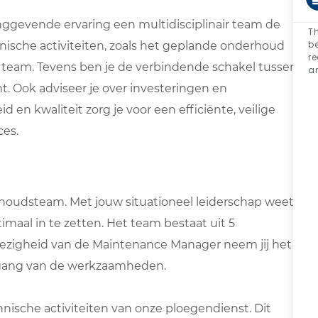
ggevende ervaring een multidisciplinair team de
Th
be
chnische activiteiten, zoals het geplande onderhoud
re
team. Tevens ben je de verbindende schakel tussen
a
 Ook adviseer je over investeringen en
 en kwaliteit zorg je voor een efficiënte, veilige
es.
rhoudsteam. Met jouw situationeel leiderschap weet
maal in te zetten. Het team bestaat uit 5
wezigheid van de Maintenance Manager neem jij het
rtgang van de werkzaamheden.
hnische activiteiten van onze ploegendienst. Dit