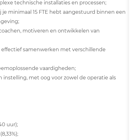
exe technische installaties en processen;
j je minimaal 15 FTE hebt aangestuurd binnen een
mgeving;
t coachen, motiveren en ontwikkelen van
t effectief samenwerken met verschillende
bleemoplossende vaardigheden;
 instelling, met oog voor zowel de operatie als
40 uur);
(8,33%);