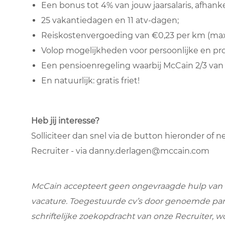
Een bonus tot 4% van jouw jaarsalaris, afhankel
25 vakantiedagen en 11 atv-dagen;
Reiskostenvergoeding van €0,23 per km (max.
Volop mogelijkheden voor persoonlijke en pro
Een pensioenregeling waarbij McCain 2/3 van 
En natuurlijk: gratis friet!
Heb jij interesse?
Solliciteer dan snel via de button hieronder o
Recruiter - via danny.derlagen@mccain.com
McCain accepteert geen ongevraagde hulp van 
vacature. Toegestuurde cv’s door genoemde par
schriftelijke zoekopdracht van onze Recruiter, w