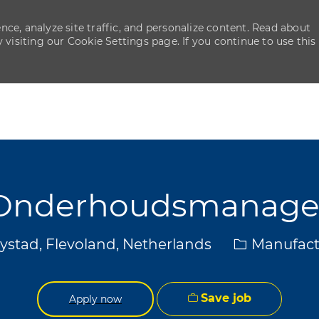
ce, analyze site traffic, and personalize content. Read about
isiting our Cookie Settings page. If you continue to use this
Skip to main content
Skip to main content
Onderhoudsmanage
ion
Category
ystad, Flevoland, Netherlands
Manufact
Save job
Apply now