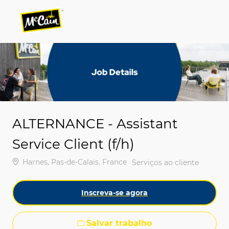
Skip to main content
Skip to main content
-
-
ALTERNANCE - Assistant
Service Client (f/h)
Localização
Harnes, Pas-de-Calais, France
Categoria
Serviços ao cliente
Inscreva-se agora
Salvar trabalho