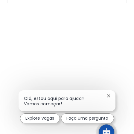
Fechar noti
Olá, estou aqui para ajudar!
Vamos começar!
Explore Vagas
Faça uma pergunta