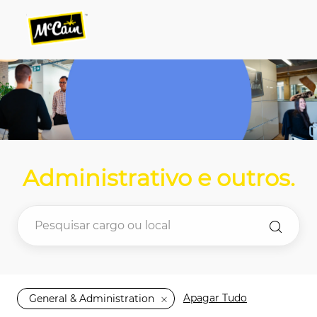
Skip to main content
Skip to main content
-
-
Administrativo e outros
.
Apagar Tudo
General & Administration