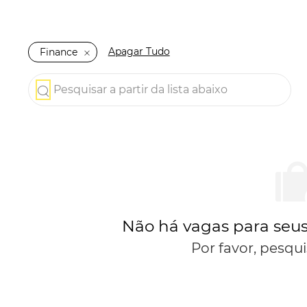
Apagar Tudo
Finance
Pesquisar a partir da lista abaixo
the results are updated
Não há vagas para seus 
Por favor, pesqu