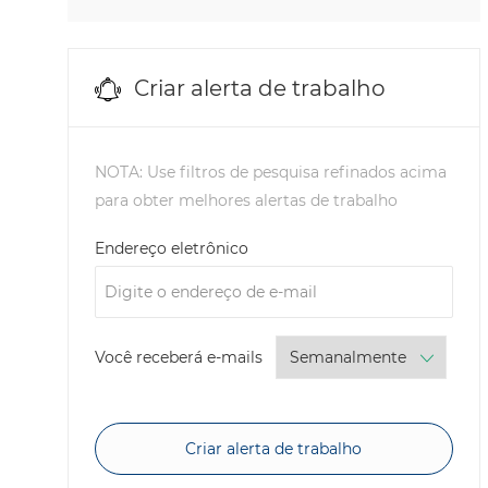
Empregos
Vendas
(
31
)
Finance
(
0
)
Criar alerta de trabalho
NOTA: Use filtros de pesquisa refinados acima
para obter melhores alertas de trabalho
Required
Endereço eletrônico
Required
Você receberá e-mails
Criar alerta de trabalho