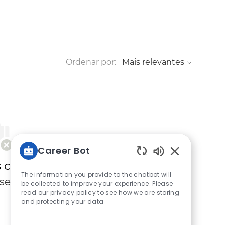
Ordenar por:
Career Bot
Sons de chatbo
critérios de pesquisa.
The information you provide to the chatbot will
ise novamente.
be collected to improve your experience. Please
read our privacy policy to see how we are storing
and protecting your data