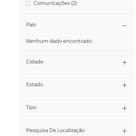
Empregos
Comunicações
(
2
)
Empregos
Engenharia E Tecnologia
(
26
)
País
Empregos
Estudantes E Graduados
(
4
)
Empregos
Finanças
(
9
)
Nenhum dado encontrado.
País
Empregos
Marketing
(
3
)
Cidade
Emprego
Pesquisa E Desenvolvimento
(
11
)
Empregos
Produção
(
127
)
Estado
Emp
Qualidade E Segurança Alimentar
(
12
)
Empregos
Recursos Humanos
(
17
)
Tipo
Trabalho
Serviços Ao Cliente
(
1
)
Empregos
TI E Tecnologia
(
41
)
Pesquisa De Localização