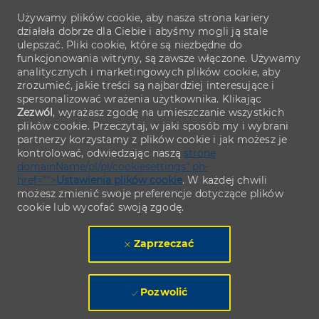
Używamy plików cookie, aby nasza strona kariery
działała dobrze dla Ciebie i abyśmy mogli ją stale
ulepszać. Pliki cookie, które są niezbędne do
funkcjonowania witryny, są zawsze włączone. Używamy
analitycznych i marketingowych plików cookie, aby
zrozumieć, jakie treści są najbardziej interesujące i
spersonalizować wrażenia użytkownika. Klikając
Zezwól
, wyrażasz zgodę na umieszczanie wszystkich
plików cookie. Przeczytaj, w jaki sposób my i wybrani
partnerzy korzystamy z plików cookie i jak możesz je
kontrolować, odwiedzając naszą
stronę
domainName/pl/pl/cookiesettings" ph-
href="">
Ustawienia plików cookie
. W każdej chwili
możesz zmienić swoje preferencje dotyczące plików
cookie lub wycofać swoją zgodę.
Zaprzeczać
Pozwolić