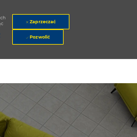
ych
Zaprzeczać
ąc
"
Pozwolić