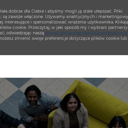
ła dobrze dla Ciebie i abyśmy mogli ją stale ulepszać. Pliki
ny, są zawsze włączone. Używamy analitycznych i marketingow
iej interesujące i spersonalizować wrażenia użytkownika. Klikaj
lików cookie. Przeczytaj, w jaki sposób my i wybrani partnerzy
wać, odwiedzając naszą
stronę domainName/pl/pl/cookiesettings
 możesz zmienić swoje preferencje dotyczące plików cookie lub
Skip to main content
Skip to main content