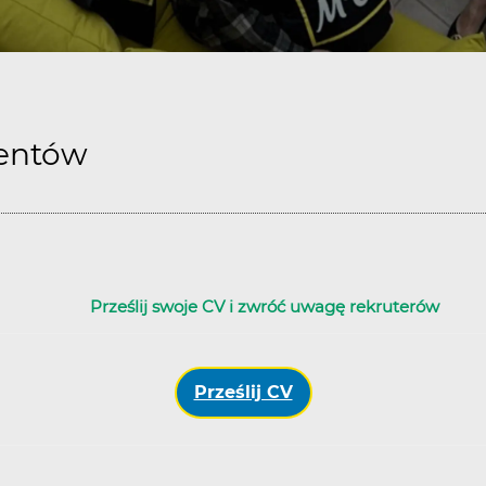
lentów
Upload options
Prześlij swoje CV i zwróć uwagę rekruterów
Prześlij CV