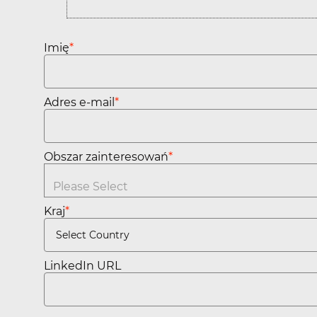
Imię
*
Adres e-mail
*
Obszar zainteresowań
*
You can enter multiple values
Kraj
*
LinkedIn URL