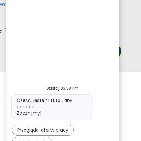
tement
racy. Mogę zrezygnować w dowolnym momencie.
Submit
Dzisiaj 03:38 Pm
Wiadomość bota
Cześć, jestem tutaj, aby
pomóc!
Zacznijmy!
Przeglądaj oferty pracy