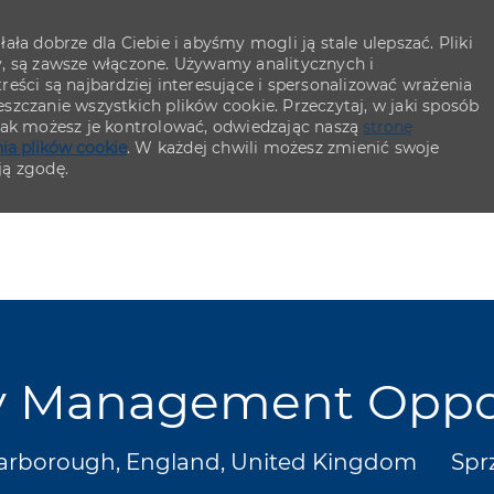
ła dobrze dla Ciebie i abyśmy mogli ją stale ulepszać. Pliki
y, są zawsze włączone. Używamy analitycznych i
eści są najbardziej interesujące i spersonalizować wrażenia
szczanie wszystkich plików cookie. Przeczytaj, w jaki sposób
 jak możesz je kontrolować, odwiedzając naszą
stronę
ia plików cookie
. W każdej chwili możesz zmienić swoje
ją zgodę.
Skip to main content
Skip to main content
y Management Oppor
izacja
Kat
arborough, England, United Kingdom
Spr