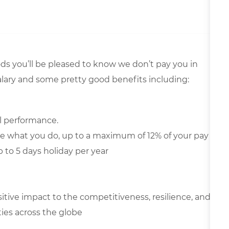
s you’ll be pleased to know we don’t pay you in
 salary and some pretty good benefits including:
l performance.
le what you do, up to a maximum of 12% of your pay
p to 5 days holiday per year
sitive impact to the competitiveness, resilience, and
es across the globe