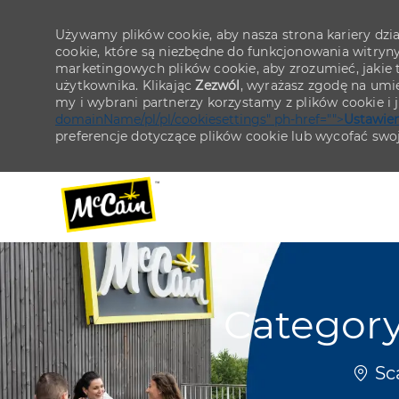
Używamy plików cookie, aby nasza strona kariery działa
cookie, które są niezbędne do funkcjonowania witryn
marketingowych plików cookie, aby zrozumieć, jakie tr
użytkownika. Klikając
Zezwól
, wyrażasz zgodę na umie
my i wybrani partnerzy korzystamy z plików cookie i
domainName/pl/pl/cookiesettings" ph-href="">
Ustawien
preferencje dotyczące plików cookie lub wycofać swo
-
-
Categor
Lokal
Sc