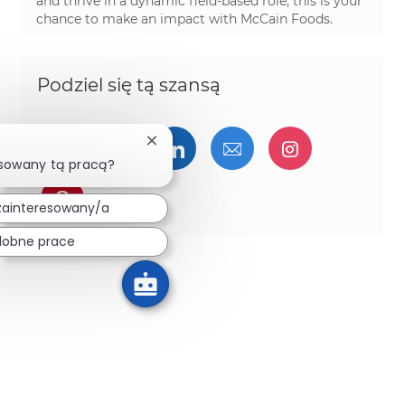
and thrive in a dynamic field-based role, this is your
chance to make an impact with McCain Foods.
Podziel się tą szansą
Udostępnij przez Facebook
Udostępnij przez twitter
Udostępnij przez Linked
Udostępnij przez 
Udostępnij
Zamknij powiadomienie chatbota
esowany tą pracą?
Udostępnij przez pinterest
zainteresowany/a
dobne prace