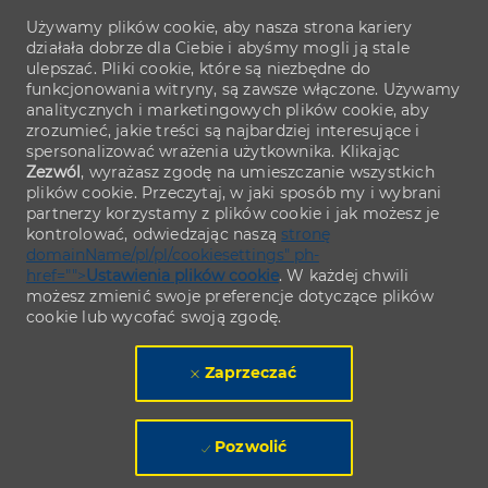
Używamy plików cookie, aby nasza strona kariery
działała dobrze dla Ciebie i abyśmy mogli ją stale
ulepszać. Pliki cookie, które są niezbędne do
funkcjonowania witryny, są zawsze włączone. Używamy
analitycznych i marketingowych plików cookie, aby
zrozumieć, jakie treści są najbardziej interesujące i
spersonalizować wrażenia użytkownika. Klikając
Zezwól
, wyrażasz zgodę na umieszczanie wszystkich
plików cookie. Przeczytaj, w jaki sposób my i wybrani
partnerzy korzystamy z plików cookie i jak możesz je
kontrolować, odwiedzając naszą
stronę
domainName/pl/pl/cookiesettings" ph-
href="">
Ustawienia plików cookie
. W każdej chwili
możesz zmienić swoje preferencje dotyczące plików
cookie lub wycofać swoją zgodę.
Zaprzeczać
Pozwolić