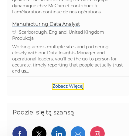
dynamique chez McCain et contribuez à
l'amélioration continue de nos opérations.
Manufacturing Data Analyst
Lokalizacja
Scarborough, England, United Kingdom
Kategoria
Produkcja
Working across multiple sites and partnering
closely with our Data Insights Manager and
operational leaders, you'll be the go-to person for
accurate, timely reporting that people actually trust
and us...
Zobacz Więcej
Podziel się tą szansą
Udostępnij przez Facebook
Udostępnij przez twitter
Udostępnij przez Linked
Udostępnij przez 
Udostępnij