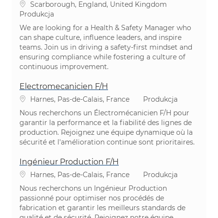
Lokalizacja
Scarborough, England, United Kingdom
Kategoria
Produkcja
We are looking for a Health & Safety Manager who
can shape culture, influence leaders, and inspire
teams. Join us in driving a safety-first mindset and
ensuring compliance while fostering a culture of
continuous improvement.
Electromecanicien F/H
Lokalizacja
Kategoria
Harnes, Pas-de-Calais, France
Produkcja
Nous recherchons un Électromécanicien F/H pour
garantir la performance et la fiabilité des lignes de
production. Rejoignez une équipe dynamique où la
sécurité et l'amélioration continue sont prioritaires.
Ingénieur Production F/H
Lokalizacja
Kategoria
Harnes, Pas-de-Calais, France
Produkcja
Nous recherchons un Ingénieur Production
passionné pour optimiser nos procédés de
fabrication et garantir les meilleurs standards de
qualité et de sécurité. Rejoignez notre équipe