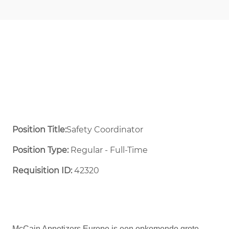
Position Title:
Safety Coordinator
Position Type:
Regular - Full-Time ​
Requisition ID:
42320
McCain Appetizers Europe is een opkomende grote