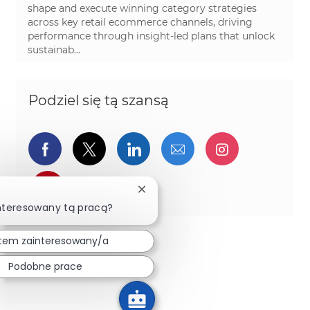
shape and execute winning category strategies
across key retail ecommerce channels, driving
performance through insight-led plans that unlock
sustainab...
Podziel się tą szansą
Udostępnij przez Facebook
Udostępnij przez twitter
Udostępnij przez Linked
Udostępnij przez 
Udostępnij
Udostępnij przez pinterest
Zamknij powiadomienie chatbota
nteresowany tą pracą?
tem zainteresowany/a
Podobne prace