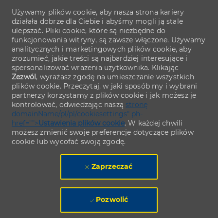
Używamy plików cookie, aby nasza strona kariery
działała dobrze dla Ciebie i abyśmy mogli ją stale
ulepszać. Pliki cookie, które są niezbędne do
funkcjonowania witryny, są zawsze włączone. Używamy
analitycznych i marketingowych plików cookie, aby
zrozumieć, jakie treści są najbardziej interesujące i
spersonalizować wrażenia użytkownika. Klikając
Zezwól
, wyrażasz zgodę na umieszczanie wszystkich
plików cookie. Przeczytaj, w jaki sposób my i wybrani
partnerzy korzystamy z plików cookie i jak możesz je
kontrolować, odwiedzając naszą
stronę
domainName/pl/pl/cookiesettings" ph-
href="">
Ustawienia plików cookie
. W każdej chwili
możesz zmienić swoje preferencje dotyczące plików
cookie lub wycofać swoją zgodę.
Zaprzeczać
Pozwolić