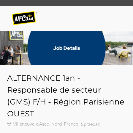
Skip to main content
Skip to main content
-
-
ALTERNANCE 1an -
Responsable de secteur
(GMS) F/H - Région Parisienne
OUEST
Lokalizacja
Villeneuve-d'Ascq, Nord, France
Kategoria
Sprzedaż