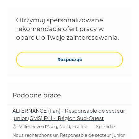
Otrzymuj spersonalizowane
rekomendacje ofert pracy w
oparciu o Twoje zainteresowania.
Rozpocząć
Podobne prace
ALTERNANCE (1 an) - Responsable de secteur
junior (GMS) F/H - Région Sud-Ouest
Lokalizacja
Kategoria
Villeneuve-d'Ascq, Nord, France
Sprzedaż
Nous recherchons un Responsable de secteur junior