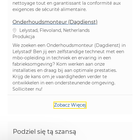
nettoyage tout en garantissant la conformité aux
exigences de sécurité alimentaire.
Onderhoudsmonteur (Dagdienst)
Lokalizacja
Lelystad, Flevoland, Netherlands
Kategoria
Produkcja
We zoeken een Onderhoudsmonteur (Dagdienst) in
Lelystad! Ben jij een zelfstandige techneut met een
mbo-opleiding in techniek en ervaring in een
fabrieksomgeving? Kom werken aan onze
installaties en draag bij aan optimale prestaties.
Krijg de kans om je vaardigheden verder te
ontwikkelen in een ondersteunende omgeving.
Solliciteer nu!
Zobacz Więcej
Podziel się tą szansą