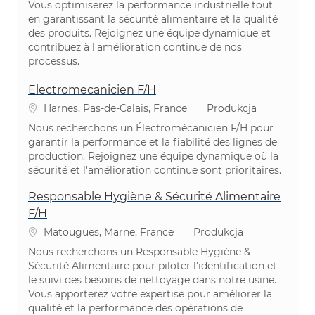
Vous optimiserez la performance industrielle tout
en garantissant la sécurité alimentaire et la qualité
des produits. Rejoignez une équipe dynamique et
contribuez à l'amélioration continue de nos
processus.
Electromecanicien F/H
Lokalizacja
Kategoria
Harnes, Pas-de-Calais, France
Produkcja
Nous recherchons un Électromécanicien F/H pour
garantir la performance et la fiabilité des lignes de
production. Rejoignez une équipe dynamique où la
sécurité et l'amélioration continue sont prioritaires.
Responsable Hygiène & Sécurité Alimentaire
F/H
Lokalizacja
Kategoria
Matougues, Marne, France
Produkcja
Nous recherchons un Responsable Hygiène &
Sécurité Alimentaire pour piloter l'identification et
le suivi des besoins de nettoyage dans notre usine.
Vous apporterez votre expertise pour améliorer la
qualité et la performance des opérations de