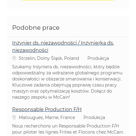
Podobne prace
Inżynier ds. niezawodności / Inżynierka ds.
niezawodności
Lokalizacja
Kategoria
Strzelin, Dolny Śląsk, Poland
Produkcja
Szukamy Inżyniera ds. niezawodności, który będzie
odpowiedzialny za wdrażanie globalnego programu
doskonałości w obszarze smarowania i konserwacji.
Kluczowe zadania obejmują poprawę czasu pracy
maszyn oraz optymalizację kosztów. Dołącz do
naszego zespołu w McCain!
Responsable Production F/H
Lokalizacja
Kategoria
Matougues, Marne, France
Produkcja
Nous recherchons un Responsable Production F/H
pour piloter les lignes Frites et Flocons chez McCain.