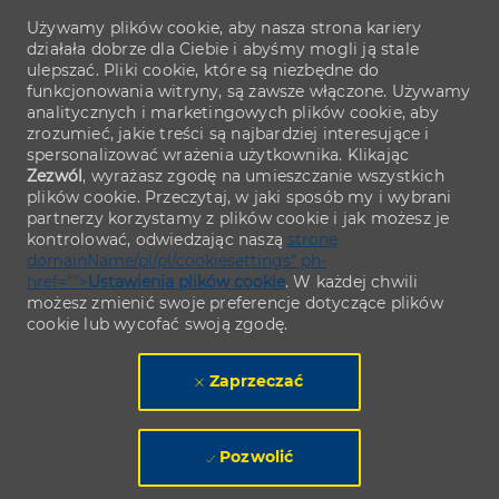
Używamy plików cookie, aby nasza strona kariery
działała dobrze dla Ciebie i abyśmy mogli ją stale
ulepszać. Pliki cookie, które są niezbędne do
funkcjonowania witryny, są zawsze włączone. Używamy
analitycznych i marketingowych plików cookie, aby
zrozumieć, jakie treści są najbardziej interesujące i
spersonalizować wrażenia użytkownika. Klikając
Zezwól
, wyrażasz zgodę na umieszczanie wszystkich
plików cookie. Przeczytaj, w jaki sposób my i wybrani
partnerzy korzystamy z plików cookie i jak możesz je
kontrolować, odwiedzając naszą
stronę
domainName/pl/pl/cookiesettings" ph-
href="">
Ustawienia plików cookie
. W każdej chwili
możesz zmienić swoje preferencje dotyczące plików
cookie lub wycofać swoją zgodę.
Zaprzeczać
Pozwolić