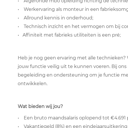
• Afgeronde mbo opleiding richting de technie
• Werkervaring als monteur in een fabrieksom
• Allround kennis in onderhoud;
•
Technisch inzicht
en het vermogen om bij com
• Affiniteit met fabrieks utiliteiten is een pré;
Heb je nog geen ervaring met alle technieken? 
jouw functie veilig uit te kunnen voeren. Bij ons st
begeleiding en ondersteuning om je functie met 
ontwikkelen.
Wat bieden wij jou?
• Een bruto maandsalaris oplopend tot €4.691 
• Vakantiegeld (8%) en een eindejaarsuitkering 