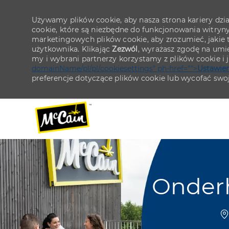
Używamy plików cookie, aby nasza strona kariery działa
cookie, które są niezbędne do funkcjonowania witryn
marketingowych plików cookie, aby zrozumieć, jakie tr
użytkownika. Klikając
Zezwól
, wyrażasz zgodę na umie
my i wybrani partnerzy korzystamy z plików cookie i
domainName/pl/pl/cookiesettings" ph-href="">
Ustawien
preferencje dotyczące plików cookie lub wycofać swo
-
-
Onder
L