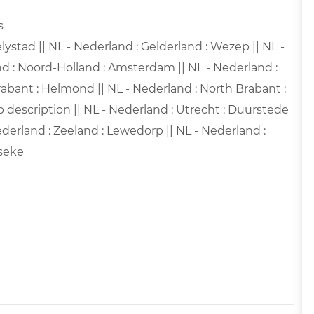
 ​
lystad || NL - Nederland : Gelderland : Wezep || NL -
nd : Noord-Holland : Amsterdam || NL - Nederland :
rabant : Helmond || NL - Nederland : North Brabant :
ob description || NL - Nederland : Utrecht : Duurstede
Nederland : Zeeland : Lewedorp || NL - Nederland :
rseke