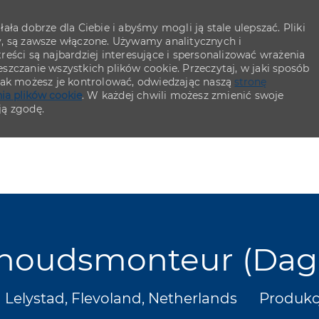
ła dobrze dla Ciebie i abyśmy mogli ją stale ulepszać. Pliki
y, są zawsze włączone. Używamy analitycznych i
eści są najbardziej interesujące i spersonalizować wrażenia
szczanie wszystkich plików cookie. Przeczytaj, w jaki sposób
 jak możesz je kontrolować, odwiedzając naszą
stronę
ia plików cookie
. W każdej chwili możesz zmienić swoje
ją zgodę.
Skip to main content
Skip to main content
houdsmonteur (Dagd
okalizacja
Kategor
Lelystad, Flevoland, Netherlands
Produkc