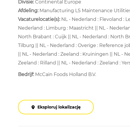
Divisie:
Continental Europe
Afdeling: ​
Manufacturing LS Maintenance Utilities
Vacaturelocatie(s):
NL - Nederland : Flevoland : Le
Nederland : Limburg : Maastricht || NL - Nederla
North Brabant : Cuijk || NL - Nederland : North B
Tilburg || NL - Nederland : Overige : Reference j
|| NL - Nederland : Zeeland : Kruiningen || NL - 
Zeeland : Rilland || NL - Nederland : Zeeland : Ye
Bedrijf:
McCain Foods Holland B.V.
Eksploruj lokalizację