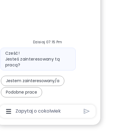
Dzisiaj 07:15 Pm
Wiadomość bota
Cześć!
Jesteś zainteresowany tą
pracą?
Jestem zainteresowany/a
Podobne prace
Pole Wprowadzania Danych Użytkownika Chatbota