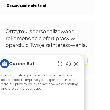
Zarządzanie alertami
Otrzymuj spersonalizowane
rekomendacje ofert pracy w
oparciu o Twoje zainteresowania.
Rozpocząć
Career Bot
Włączone dźwięki 
The information you provide to the chatbot will
be collected to improve your experience. Please
read our privacy policy to see how we are storing
Podobne prace
and protecting your data
Operator Packaging
Lokalizacja
Lewedorp, Zeeland, Netherlands