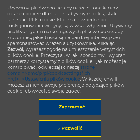
Używamy plików cookie, aby nasza strona kariery
działała dobrze dla Ciebie i abyśmy mogli ją stale
ulepszać. Pliki cookie, które są niezbędne do
funkcjonowania witryny, są zawsze włączone. Używamy
analitycznych i marketingowych plików cookie, aby
zrozumieć, jakie treści są najbardziej interesujące i
spersonalizować wrażenia użytkownika. Klikając
Zezwól
, wyrażasz zgodę na umieszczanie wszystkich
plików cookie. Przeczytaj, w jaki sposób my i wybrani
partnerzy korzystamy z plików cookie i jak możesz je
kontrolować, odwiedzając naszą
stronę
domainName/pl/pl/cookiesettings" ph-
href="">
Ustawienia plików cookie
. W każdej chwili
możesz zmienić swoje preferencje dotyczące plików
cookie lub wycofać swoją zgodę.
Zaprzeczać
Pozwolić