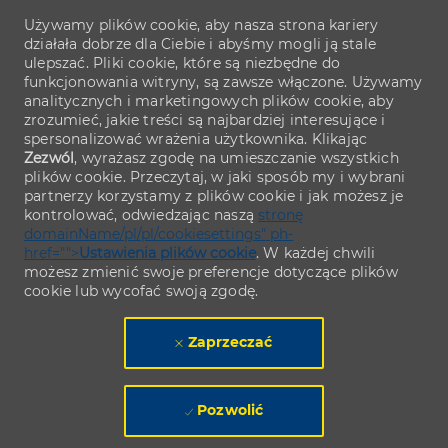
Używamy plików cookie, aby nasza strona kariery
działała dobrze dla Ciebie i abyśmy mogli ją stale
ulepszać. Pliki cookie, które są niezbędne do
funkcjonowania witryny, są zawsze włączone. Używamy
analitycznych i marketingowych plików cookie, aby
zrozumieć, jakie treści są najbardziej interesujące i
spersonalizować wrażenia użytkownika. Klikając
Zezwól
, wyrażasz zgodę na umieszczanie wszystkich
plików cookie. Przeczytaj, w jaki sposób my i wybrani
partnerzy korzystamy z plików cookie i jak możesz je
kontrolować, odwiedzając naszą
stronę
domainName/pl/pl/cookiesettings" ph-
href="">
Ustawienia plików cookie
. W każdej chwili
możesz zmienić swoje preferencje dotyczące plików
cookie lub wycofać swoją zgodę.
Zaprzeczać
Pozwolić