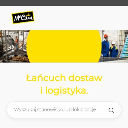
Skip to main content
Skip to main content
-
-
Łańcuch dostaw
i logistyka
.