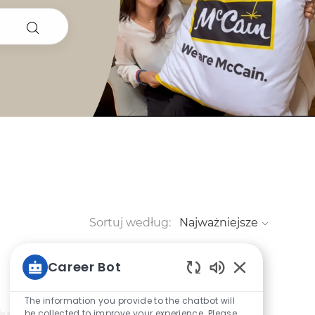
Sortuj według:
Career Bot
Włączone dźwię
The information you provide to the chatbot will
be collected to improve your experience. Please