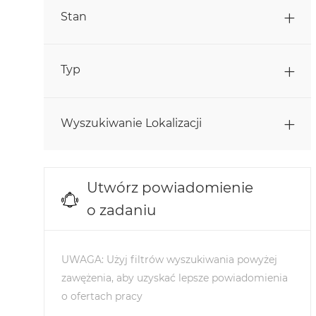
Zadania
Sprzedaż
(
31
)
Stan
Zadania
Zasoby Ludzkie
(
17
)
Typ
Kontrola Jakości I Bezpieczeństwo
Zadania
Żywności
(
13
)
Zadania
Stażysci I Absolwenci
(
4
)
Wyszukiwanie Lokalizacji
Zadania
Łańcuch Dostaw I Logistyka
(
14
)
Student & Graduates
(
0
)
Utwórz powiadomienie
o zadaniu
UWAGA: Użyj filtrów wyszukiwania powyżej
zawężenia, aby uzyskać lepsze powiadomienia
o ofertach pracy