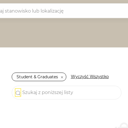
anowisko lub lokalizację
Wyczyść Wszystko
Student & Graduates
Szukaj z poniższej listy
the results are updated