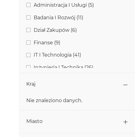
Kategoria
Zadania
Administracja I Usługi
(
5
)
Zadania
Badania I Rozwój
(
11
)
Zadania
Dział Zakupów
(
6
)
Zadania
Finanse
(
9
)
Zadania
IT I Technologia
(
41
)
Zadania
Inżynieria I Technika
(
26
)
Zadania
Komunikacja
(
2
)
Kraj
Zadania
Marketing
(
3
)
Nie znaleziono danych.
Zadanie
Obsługa Klienta
(
1
)
Kraj
Zadania
Produkcja
(
127
)
Miasto
Zadania
Rolnictwo
(
15
)