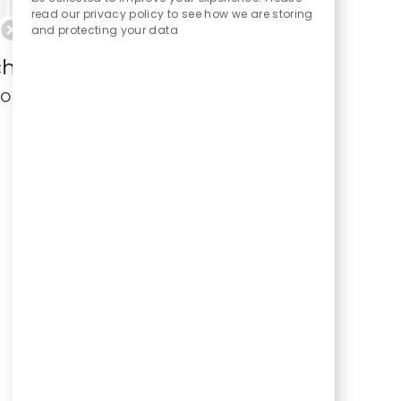
read our privacy policy to see how we are storing
and protecting your data
ch kryteriów wyszukiwania.
ponownie.