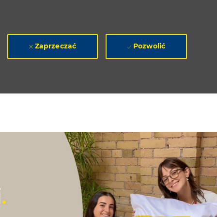
Zaprzeczać
Pozwolić
i
.