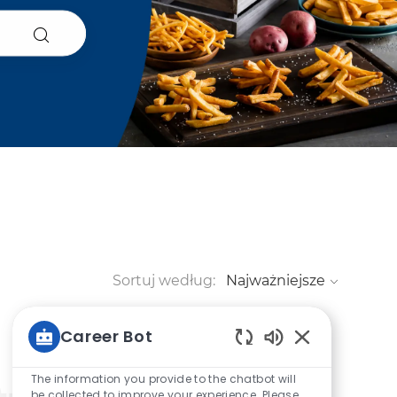
Sortuj według:
Career Bot
Włączone dźwię
The information you provide to the chatbot will
be collected to improve your experience. Please