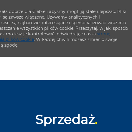
ła dobrze dla Ciebie i abyśmy mogli ją stale ulepszać. Pliki
y, są zawsze włączone. Używamy analitycznych i
eści są najbardziej interesujące i spersonalizować wrażenia
szczanie wszystkich plików cookie. Przeczytaj, w jaki sposób
 jak możesz je kontrolować, odwiedzając naszą
stronę
ia plików cookie
. W każdej chwili możesz zmienić swoje
ją zgodę.
Skip to main content
Skip to main content
Sprzedaż
.