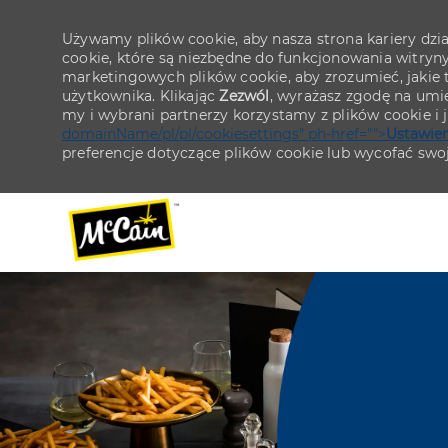
Używamy plików cookie, aby nasza strona kariery działa
cookie, które są niezbędne do funkcjonowania witryn
marketingowych plików cookie, aby zrozumieć, jakie tr
użytkownika. Klikając
Zezwól
, wyrażasz zgodę na umie
my i wybrani partnerzy korzystamy z plików cookie i
domainName/pl/pl/cookiesettings" ph-href="">
Ustawien
preferencje dotyczące plików cookie lub wycofać swo
-
-