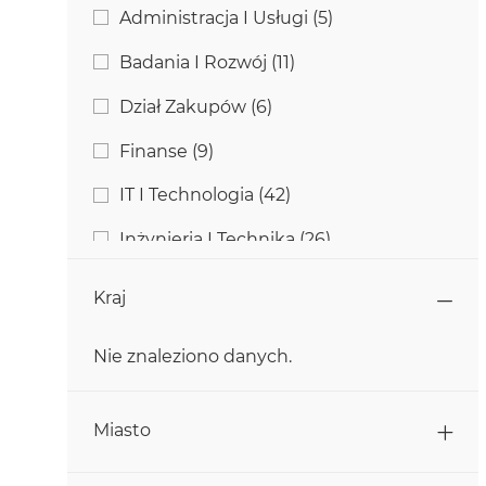
Kategoria
Zadania
Administracja I Usługi
(
5
)
Zadania
Badania I Rozwój
(
11
)
Zadania
Dział Zakupów
(
6
)
Zadania
Finanse
(
9
)
Zadania
IT I Technologia
(
42
)
Zadania
Inżynieria I Technika
(
26
)
Zadania
Komunikacja
(
2
)
Kraj
Zadania
Marketing
(
3
)
Nie znaleziono danych.
Zadanie
Obsługa Klienta
(
1
)
Kraj
Zadania
Produkcja
(
131
)
Miasto
Zadania
Rolnictwo
(
15
)