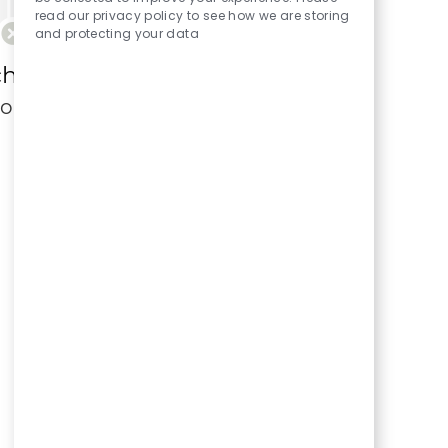
read our privacy policy to see how we are storing
and protecting your data
ch kryteriów wyszukiwania.
ponownie.