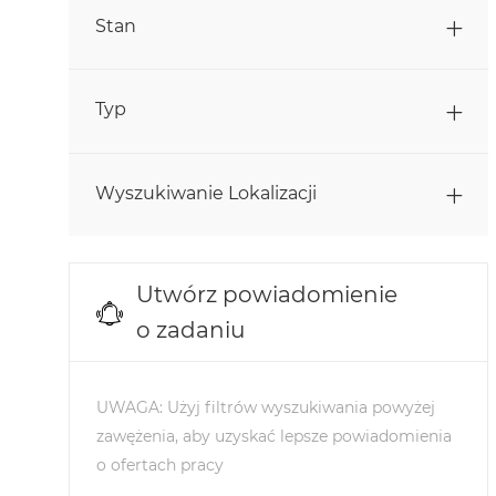
Zadania
Sprzedaż
(
29
)
Stan
Zadania
Zasoby Ludzkie
(
18
)
Typ
Kontrola Jakości I Bezpieczeństwo
Zadania
Żywności
(
14
)
Zadania
Stażysci I Absolwenci
(
4
)
Wyszukiwanie Lokalizacji
Zadania
Łańcuch Dostaw I Logistyka
(
13
)
Sales
(
0
)
Utwórz powiadomienie
o zadaniu
UWAGA: Użyj filtrów wyszukiwania powyżej
zawężenia, aby uzyskać lepsze powiadomienia
o ofertach pracy