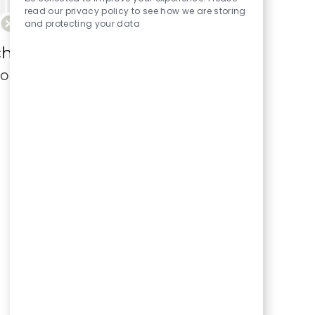
read our privacy policy to see how we are storing
and protecting your data
ch kryteriów wyszukiwania.
ponownie.