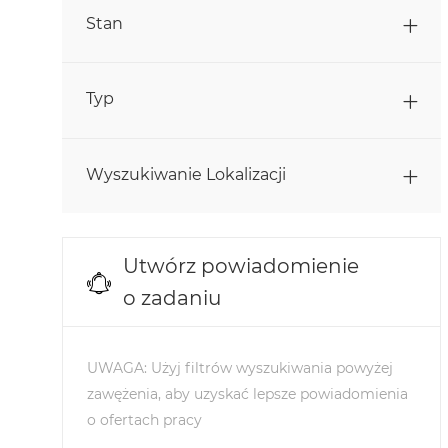
Zadania
Sprzedaż
(
30
)
Stan
Zadania
Zasoby Ludzkie
(
18
)
Typ
Kontrola Jakości I Bezpieczeństwo
Zadania
Żywności
(
13
)
Zadania
Stażysci I Absolwenci
(
4
)
Wyszukiwanie Lokalizacji
Zadania
Łańcuch Dostaw I Logistyka
(
14
)
Information Technology
(
0
)
Utwórz powiadomienie
o zadaniu
UWAGA: Użyj filtrów wyszukiwania powyżej
zawężenia, aby uzyskać lepsze powiadomienia
o ofertach pracy