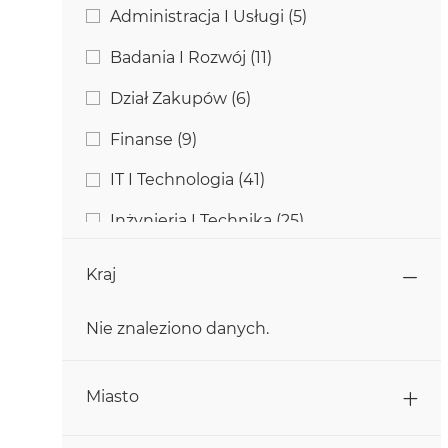
Kategoria
Zadania
Administracja I Usługi
(
5
)
Zadania
Badania I Rozwój
(
11
)
Zadania
Dział Zakupów
(
6
)
Zadania
Finanse
(
9
)
Zadania
IT I Technologia
(
41
)
Zadania
Inżynieria I Technika
(
25
)
Zadania
Komunikacja
(
2
)
Kraj
Zadania
Marketing
(
2
)
Nie znaleziono danych.
Zadanie
Obsługa Klienta
(
1
)
Kraj
Zadania
Produkcja
(
128
)
Miasto
Zadania
Rolnictwo
(
15
)