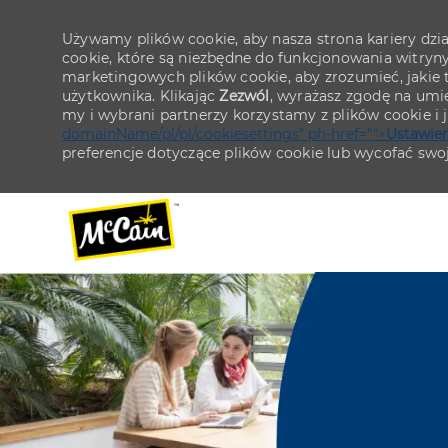
Używamy plików cookie, aby nasza strona kariery działa
cookie, które są niezbędne do funkcjonowania witryn
marketingowych plików cookie, aby zrozumieć, jakie tr
użytkownika. Klikając
Zezwól
, wyrażasz zgodę na umie
my i wybrani partnerzy korzystamy z plików cookie i
domainName/pl/pl/cookiesettings" ph-href="">
Ustawien
preferencje dotyczące plików cookie lub wycofać swo
-
-