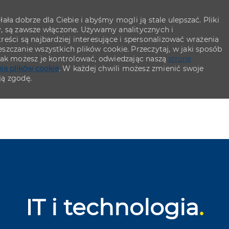
ła dobrze dla Ciebie i abyśmy mogli ją stale ulepszać. Pliki
y, są zawsze włączone. Używamy analitycznych i
eści są najbardziej interesujące i spersonalizować wrażenia
szczanie wszystkich plików cookie. Przeczytaj, w jaki sposób
 jak możesz je kontrolować, odwiedzając naszą
stronę
ia plików cookie
. W każdej chwili możesz zmienić swoje
ją zgodę.
Skip to main content
Skip to main content
IT i technologia
.