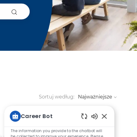
Sortuj według:
Career Bot
Włączone dźwię
The information you provide to the chatbot will
be collected to improve your experience. Please