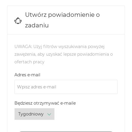
Utwórz powiadomienie o
zadaniu
UWAGA: Użyj filtrów wyszukiwania powyżej
zawężenia, aby uzyskać lepsze powiadomienia o
ofertach pracy
Required
Adres e-mail
Required
Będziesz otrzymywać e-maile