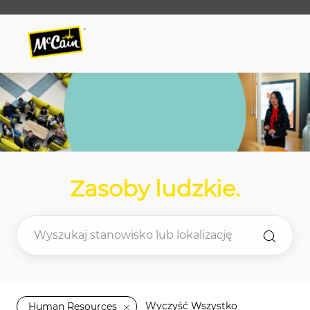
Skip to main content
Skip to main content
-
-
Zasoby ludzkie
.
Wyczyść Wszystko
Human Resources