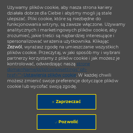
Używamy plików cookie, aby nasza strona kariery
działała dobrze dla Ciebie i abyśmy mogli ją stale
ulepszać. Pliki cookie, które są niezbędne do
funkcjonowania witryny, są zawsze włączone. Używamy
analitycznych i marketingowych plików cookie, aby
zrozumieć, jakie treści są najbardziej interesujące i
spersonalizować wrażenia użytkownika. Klikając
Zezwól
, wyrażasz zgodę na umieszczanie wszystkich
plików cookie. Przeczytaj, w jaki sposób my i wybrani
partnerzy korzystamy z plików cookie i jak możesz je
kontrolować, odwiedzając naszą
stronę
domainName/pl/pl/cookiesettings" ph-
href="">
Ustawienia plików cookie
. W każdej chwili
możesz zmienić swoje preferencje dotyczące plików
cookie lub wycofać swoją zgodę.
Zaprzeczać
Pozwolić