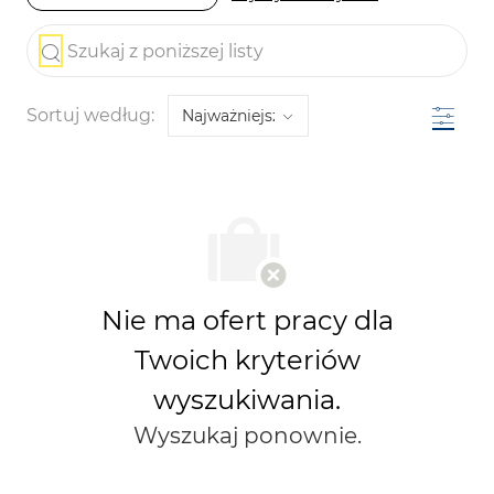
the results are updated
Szukaj z poniższej listy
Filtr
Sortuj według:
Nie ma ofert pracy dla
Twoich kryteriów
wyszukiwania.
Wyszukaj ponownie.