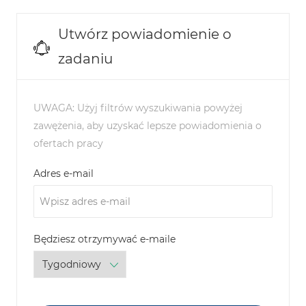
Utwórz powiadomienie o
zadaniu
UWAGA: Użyj filtrów wyszukiwania powyżej
zawężenia, aby uzyskać lepsze powiadomienia o
ofertach pracy
Required
Adres e-mail
Required
Będziesz otrzymywać e-maile