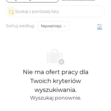
the results are updated
Szukaj z poniższej listy
Filtr
Sortuj według:
Nie ma ofert pracy dla
Twoich kryteriów
wyszukiwania.
Wyszukaj ponownie.