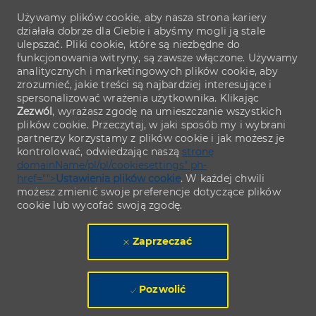
Używamy plików cookie, aby nasza strona kariery
działała dobrze dla Ciebie i abyśmy mogli ją stale
ulepszać. Pliki cookie, które są niezbędne do
funkcjonowania witryny, są zawsze włączone. Używamy
analitycznych i marketingowych plików cookie, aby
zrozumieć, jakie treści są najbardziej interesujące i
spersonalizować wrażenia użytkownika. Klikając
Zezwól
, wyrażasz zgodę na umieszczanie wszystkich
plików cookie. Przeczytaj, w jaki sposób my i wybrani
partnerzy korzystamy z plików cookie i jak możesz je
kontrolować, odwiedzając naszą
stronę
domainName/pl/pl/cookiesettings" ph-
href="">
Ustawienia plików cookie
. W każdej chwili
możesz zmienić swoje preferencje dotyczące plików
cookie lub wycofać swoją zgodę.
Zaprzeczać
Pozwolić