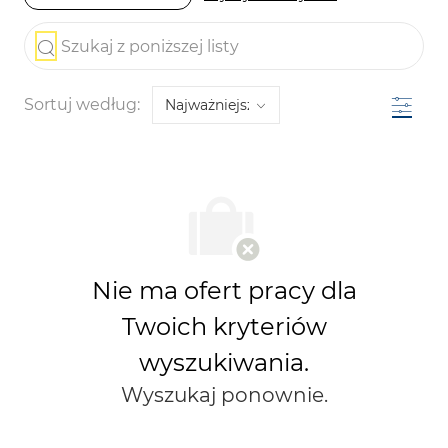
the results are updated
Szukaj z poniższej listy
Filtr
Sortuj według:
Nie ma ofert pracy dla
Twoich kryteriów
wyszukiwania.
Wyszukaj ponownie.