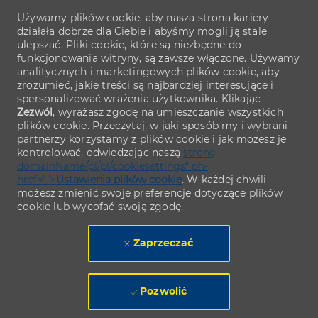
Używamy plików cookie, aby nasza strona kariery
działała dobrze dla Ciebie i abyśmy mogli ją stale
ulepszać. Pliki cookie, które są niezbędne do
funkcjonowania witryny, są zawsze włączone. Używamy
analitycznych i marketingowych plików cookie, aby
zrozumieć, jakie treści są najbardziej interesujące i
spersonalizować wrażenia użytkownika. Klikając
Zezwól
, wyrażasz zgodę na umieszczanie wszystkich
plików cookie. Przeczytaj, w jaki sposób my i wybrani
partnerzy korzystamy z plików cookie i jak możesz je
kontrolować, odwiedzając naszą
stronę
domainName/pl/pl/cookiesettings" ph-
href="">
Ustawienia plików cookie
. W każdej chwili
możesz zmienić swoje preferencje dotyczące plików
cookie lub wycofać swoją zgodę.
Zaprzeczać
Pozwolić