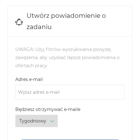
Utwórz powiadomienie o
zadaniu
UWAGA: Użyj filtrów wyszukiwania powyżej
zawężenia, aby uzyskać lepsze powiadomienia o
ofertach pracy
Required
Adres e-mail
Required
Będziesz otrzymywać e-maile