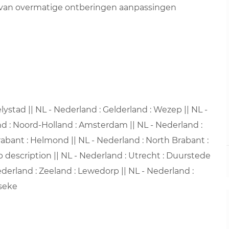
t van overmatige ontberingen aanpassingen
lystad || NL - Nederland : Gelderland : Wezep || NL -
nd : Noord-Holland : Amsterdam || NL - Nederland :
rabant : Helmond || NL - Nederland : North Brabant :
ob description || NL - Nederland : Utrecht : Duurstede
Nederland : Zeeland : Lewedorp || NL - Nederland :
rseke