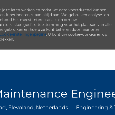
 je te laten werken en zodat we deze voortdurend kunnen
ten functioneren, staan altijd aan. We gebruiken analyse- en
inhoud het meest interessant is en om uw
an
te klikken geeft u toestemming voor het plaatsen van alle
ies gebruiken en hoe u ze kunt beheren door naar onze
Cookie-instellingenpagina
. U kunt uw cookievoorkeuren op
rekken.
Skip to main content
Skip to main content
aintenance Engine
Categorie
ad, Flevoland, Netherlands
Engineering & 