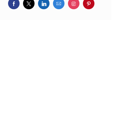
Delen via Facebook
Delen via twitter
Delen via LinkedIn
Delen via e-mail
Delen via Instagram
Deel via pintere