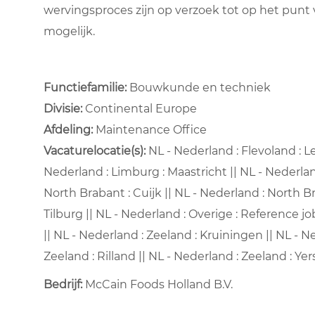
wervingsproces zijn op verzoek tot op het pun
mogelijk.
Functiefamilie:
Bouwkunde en techniek
Divisie:
Continental Europe
Afdeling: ​
Maintenance Office ​
Vacaturelocatie(s):
NL - Nederland : Flevoland : Le
Nederland : Limburg : Maastricht || NL - Nederla
North Brabant : Cuijk || NL - Nederland : North B
Tilburg || NL - Nederland : Overige : Reference j
|| NL - Nederland : Zeeland : Kruiningen || NL - 
Zeeland : Rilland || NL - Nederland : Zeeland : Ye
Bedrijf:
McCain Foods Holland B.V.