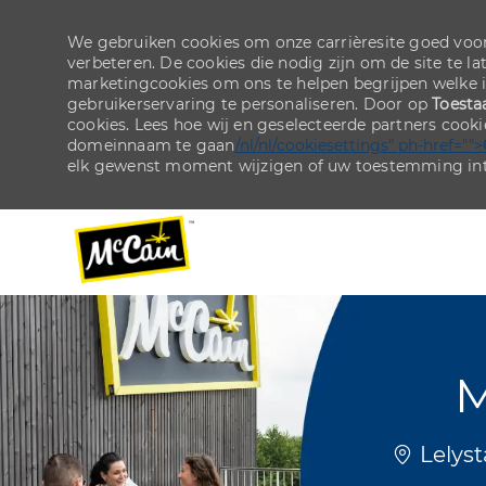
We gebruiken cookies om onze carrièresite goed voor
verbeteren. De cookies die nodig zijn om de site te la
marketingcookies om ons te helpen begrijpen welke 
gebruikerservaring te personaliseren. Door op
Toesta
cookies. Lees hoe wij en geselecteerde partners cook
domeinnaam te gaan
/nl/nl/cookiesettings" ph-href="">
elk gewenst moment wijzigen of uw toestemming int
-
-
M
Plaats
Lelyst