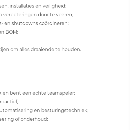
n, installaties en veiligheid;
n verbeteringen door te voeren;
 en shutdowns coördineren;
en BOM;
jen om alles draaiende te houden.
k en bent een echte teamspeler;
oactief;
automatisering en besturingstechniek;
eering of onderhoud;