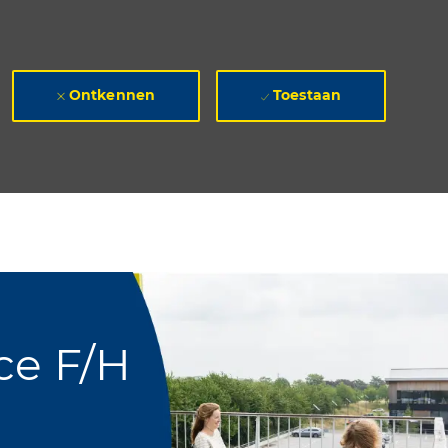
Ontkennen
Toestaan
ce F/H