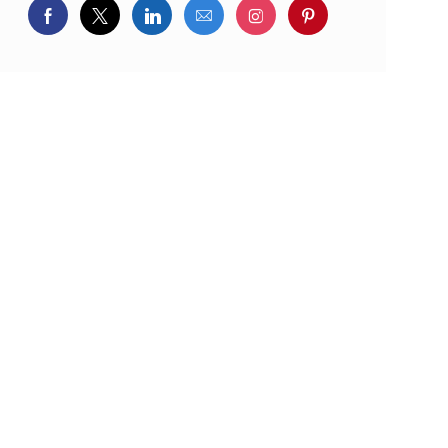
Delen via Facebook
Delen via twitter
Delen via LinkedIn
Delen via e-mail
Delen via Instagram
Deel via pintere