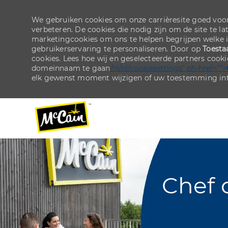
We gebruiken cookies om onze carrièresite goed voor
verbeteren. De cookies die nodig zijn om de site te la
marketingcookies om ons te helpen begrijpen welke 
gebruikerservaring te personaliseren. Door op
Toesta
cookies. Lees hoe wij en geselecteerde partners cook
domeinnaam te gaan
/nl/nl/cookiesettings" ph-href="">
elk gewenst moment wijzigen of uw toestemming int
-
-
Chef 