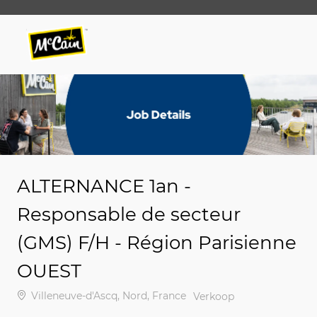
Skip to main content
Skip to main content
-
-
ALTERNANCE 1an -
Responsable de secteur
(GMS) F/H - Région Parisienne
OUEST
Plaats
Villeneuve-d'Ascq, Nord, France
Categorie
Verkoop