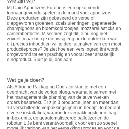
Wie zijn wij?
McCain Appetizers Europe is een opkomende,
toonaangevende speler in de markt voor appetizers.
Deze producten zijn gebaseerd op verse of
diepgevroren groenten, zoals uienringen, gepaneerde
champignons en bloemkoolroosjes, mozzarellasticks en
camembertbites. Misschien zegt dit je nu nog niet
zoveel, maar ben je nieuwsgierig om te ontdekken wat
dit precies inhoudt en wil je deel uitmaken van een mooi
productieproces? Je ziet hoe een vers ingrediënt wordt
omgevormd tot een prachtig en vooral zeer smakelijk
eindproduct. Sluit je bij ons aan!
Wat ga je doen?
Als Allround Packaging Operator start je met een
overdracht van de vorige ploeg, waarna je samen met
het management de planning van de te verwerken
orders bespreekt. Er zijn 3 productielijnen en meer dan
10 verschillende verpakkingslijnen in bedrijf. Je bedient
diverse installaties, waaronder verpakkingslijnen, bag-
in-box-units, de geautomatiseerde palletizer en de
robotunit. Je bent verantwoordelijk voor een zo soepel
mogelijk verloop van het verpakkingsproces en voor de