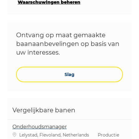
Waarschuwingen beheren
Ontvang op maat gemaakte
baanaanbevelingen op basis van
uw interesses.
Slag
Vergelijkbare banen
Onderhoudsmanager
Plaats
Categorie
Lelystad, Flevoland, Netherlands
Productie