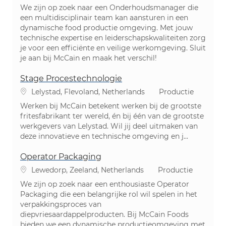
We zijn op zoek naar een Onderhoudsmanager die
een multidisciplinair team kan aansturen in een
dynamische food productie omgeving. Met jouw
technische expertise en leiderschapskwaliteiten zorg
je voor een efficiënte en veilige werkomgeving. Sluit
je aan bij McCain en maak het verschil!
Stage Procestechnologie
Plaats
Categorie
Lelystad, Flevoland, Netherlands
Productie
Werken bij McCain betekent werken bij de grootste
fritesfabrikant ter wereld, én bij één van de grootste
werkgevers van Lelystad. Wil jij deel uitmaken van
deze innovatieve en technische omgeving en j...
Operator Packaging
Plaats
Categorie
Lewedorp, Zeeland, Netherlands
Productie
We zijn op zoek naar een enthousiaste Operator
Packaging die een belangrijke rol wil spelen in het
verpakkingsproces van
diepvriesaardappelproducten. Bij McCain Foods
bieden we een dynamische productieomgeving met