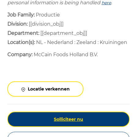
personal information is being handled
.
here
Job Family:
Productie
Division:
[[division_obj]]
Department: ​
[[department_obj]] ​
Location(s):
NL - Nederland : Zeeland : Kruiningen
Company:
McCain Foods Holland B.V.
Locatie verkennen
Solliciteer nu