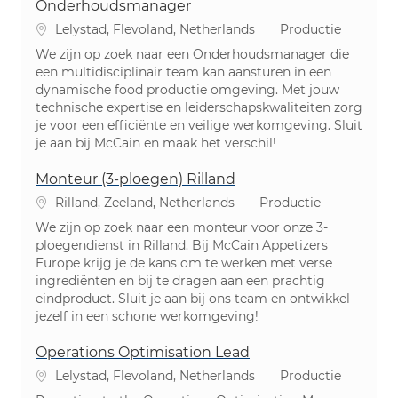
Onderhoudsmanager
Plaats
Categorie
Lelystad, Flevoland, Netherlands
Productie
We zijn op zoek naar een Onderhoudsmanager die
een multidisciplinair team kan aansturen in een
dynamische food productie omgeving. Met jouw
technische expertise en leiderschapskwaliteiten zorg
je voor een efficiënte en veilige werkomgeving. Sluit
je aan bij McCain en maak het verschil!
Monteur (3-ploegen) Rilland
Plaats
Categorie
Rilland, Zeeland, Netherlands
Productie
We zijn op zoek naar een monteur voor onze 3-
ploegendienst in Rilland. Bij McCain Appetizers
Europe krijg je de kans om te werken met verse
ingrediënten en bij te dragen aan een prachtig
eindproduct. Sluit je aan bij ons team en ontwikkel
jezelf in een schone werkomgeving!
Operations Optimisation Lead
Plaats
Categorie
Lelystad, Flevoland, Netherlands
Productie