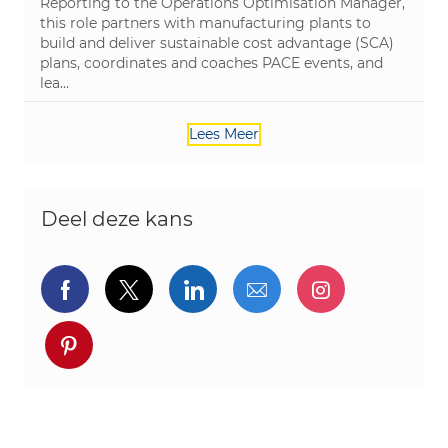
Reporting to the Operations Optimisation Manager,
this role partners with manufacturing plants to
build and deliver sustainable cost advantage (SCA)
plans, coordinates and coaches PACE events, and
lea...
Lees Meer
Deel deze kans
Delen via Facebook
Delen via twitter
Delen via LinkedIn
Delen via e-mail
Delen via I
Deel via pinterest