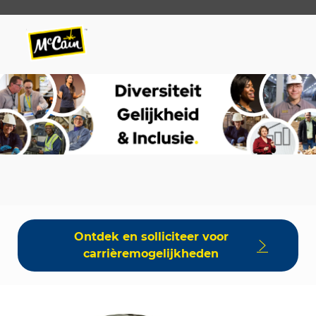
Skip to main content
Skip to main content
-
-
Ontdek en solliciteer voor
carrièremogelijkheden