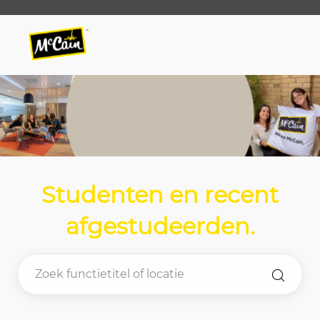
Skip to main content
Skip to main content
-
-
Studenten en recent
afgestudeerden
.