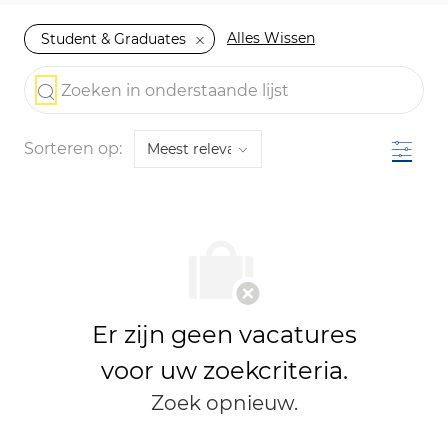
Alles Wissen
Student & Graduates
the results are updated
Zoeken in onderstaande lijst
Filter
Sorteren op:
Er zijn geen vacatures
voor uw zoekcriteria.
Zoek opnieuw.