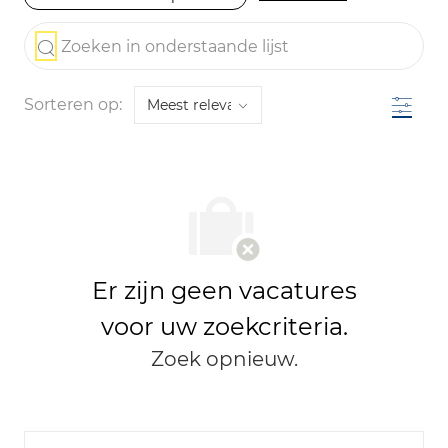
the results are updated
Zoeken in onderstaande lijst
Filter
Sorteren op:
Er zijn geen vacatures
voor uw zoekcriteria.
Zoek opnieuw.