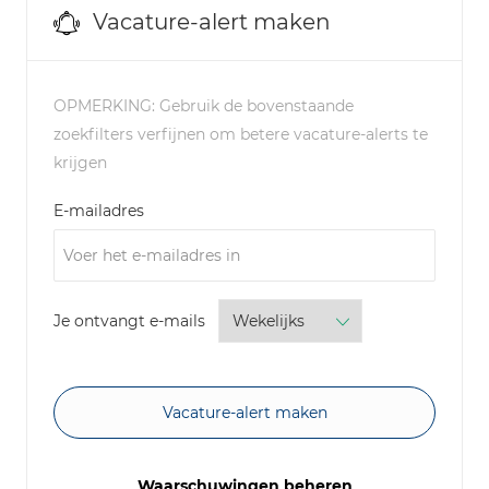
Vacature-alert maken
OPMERKING: Gebruik de bovenstaande
zoekfilters verfijnen om betere vacature-alerts te
krijgen
Required
E-mailadres
Required
Je ontvangt e-mails
Vacature-alert maken
Waarschuwingen beheren