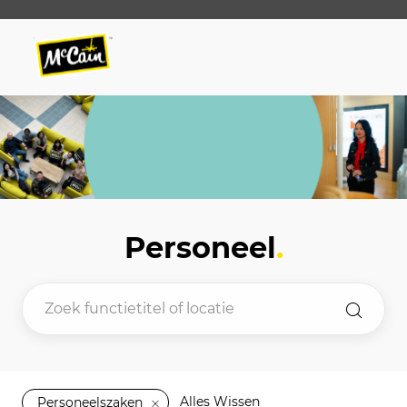
Skip to main content
Skip to main content
-
-
Personeel
.
Alles Wissen
Personeelszaken