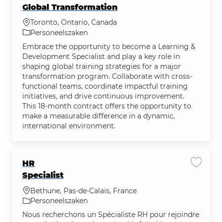
Global Transformation
Plaats
Toronto, Ontario, Canada
Categorie
Personeelszaken
Embrace the opportunity to become a Learning &
Development Specialist and play a key role in
shaping global training strategies for a major
transformation program. Collaborate with cross-
functional teams, coordinate impactful training
initiatives, and drive continuous improvement.
This 18-month contract offers the opportunity to
make a measurable difference in a dynamic,
international environment.
HR
Vacatu
Specialist
Plaats
Bethune, Pas-de-Calais, France
Categorie
Personeelszaken
Nous recherchons un Spécialiste RH pour rejoindre