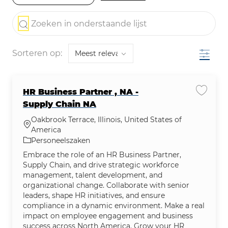
the results are updated
Zoeken in onderstaande lijst
Filter
Sorteren op:
HR Business Partner , NA -
Vacatu
Supply Chain NA
Oakbrook Terrace, Illinois, United States of
Plaats
America
Categorie
Personeelszaken
Embrace the role of an HR Business Partner,
Supply Chain, and drive strategic workforce
management, talent development, and
organizational change. Collaborate with senior
leaders, shape HR initiatives, and ensure
compliance in a dynamic environment. Make a real
impact on employee engagement and business
success across North America. Grow your HR