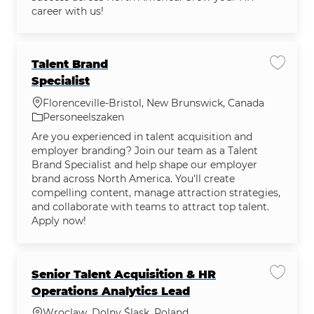
career with us!
Talent Brand
Vacatu
Specialist
Plaats
Florenceville-Bristol, New Brunswick, Canada
Categorie
Personeelszaken
Are you experienced in talent acquisition and
employer branding? Join our team as a Talent
Brand Specialist and help shape our employer
brand across North America. You'll create
compelling content, manage attraction strategies,
and collaborate with teams to attract top talent.
Apply now!
Senior Talent Acquisition & HR
Vacatu
Operations Analytics Lead
Plaats
Wroclaw, Dolny Śląsk, Poland