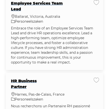
Employee Services Team
Vacatu
Lead
Plaats
Ballarat, Victoria, Australia
Categorie
Personeelszaken
Embrace the role of an Employee Services Team
Lead and drive HR operations excellence. Lead a
high-performing team, optimize employee
lifecycle processes, and foster a collaborative
culture. If you have strong HR administration
experience, team leadership skills, and a passion
for continuous improvement, this is your
opportunity to make a real impact.
HR Business
Vacatu
Partner
Plaats
Harnes, Pas-de-Calais, France
Categorie
Personeelszaken
Nous recherchons un Partenaire RH passionné