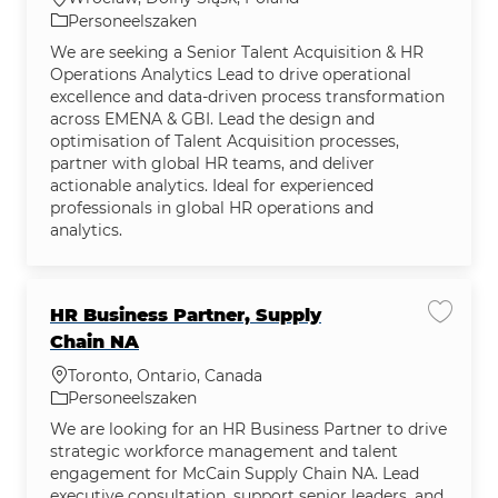
Categorie
Personeelszaken
We are seeking a Senior Talent Acquisition & HR
Operations Analytics Lead to drive operational
excellence and data-driven process transformation
across EMENA & GBI. Lead the design and
optimisation of Talent Acquisition processes,
partner with global HR teams, and deliver
actionable analytics. Ideal for experienced
professionals in global HR operations and
analytics.
HR Business Partner, Supply
Vacatu
Chain NA
Plaats
Toronto, Ontario, Canada
Categorie
Personeelszaken
We are looking for an HR Business Partner to drive
strategic workforce management and talent
engagement for McCain Supply Chain NA. Lead
executive consultation, support senior leaders, and