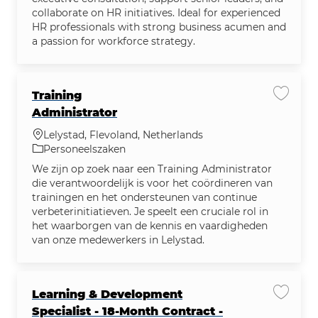
collaborate on HR initiatives. Ideal for experienced
HR professionals with strong business acumen and
a passion for workforce strategy.
Training
Vacatu
Administrator
Plaats
Lelystad, Flevoland, Netherlands
Categorie
Personeelszaken
We zijn op zoek naar een Training Administrator
die verantwoordelijk is voor het coördineren van
trainingen en het ondersteunen van continue
verbeterinitiatieven. Je speelt een cruciale rol in
het waarborgen van de kennis en vaardigheden
van onze medewerkers in Lelystad.
Learning & Development
Vacatu
Specialist - 18-Month Contract -