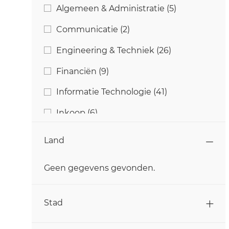
Categorie
Banen
Algemeen & Administratie
(
5
)
Banen
Communicatie
(
2
)
Banen
Engineering & Techniek
(
26
)
Banen
Financiën
(
9
)
Banen
Informatie Technologie
(
41
)
Banen
Inkoop
(
6
)
Baan
Klantenservice
(
1
)
Land
Banen
Kwaliteit & Voedselveiligheid
(
14
)
Geen gegevens gevonden.
Banen
Landbouw
(
14
)
Land
Banen
Marketing
(
3
)
Stad
Banen
Onderzoek & Ontwikkeling
(
11
)