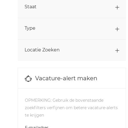
Banen
Personeelszaken
(
18
)
Staat
Banen
Productie
(
131
)
Banen
Type
Studenten & Afgestudeerden
(
4
)
Banen
Supply Chain & Logistiek
(
13
)
Locatie Zoeken
Banen
Verkoop
(
29
)
Manufacturing
(
0
)
Vacature-alert maken
OPMERKING: Gebruik de bovenstaande
zoekfilters verfijnen om betere vacature-alerts
te krijgen
Required
E-mailadres