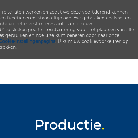
 je te laten werken en zodat we deze voortdurend kunnen
ten functioneren, staan altijd aan. We gebruiken analyse- en
inhoud het meest interessant is en om uw
an
te klikken geeft u toestemming voor het plaatsen van alle
ies gebruiken en hoe u ze kunt beheren door naar onze
Cookie-instellingenpagina
. U kunt uw cookievoorkeuren op
rekken.
Skip to main content
Skip to main content
Productie
.