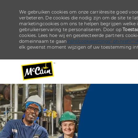
We gebruiken cookies om onze carrièresite goed voor
verbeteren. De cookies die nodig zijn om de site te la
marketingcookies om ons te helpen begrijpen welke 
gebruikerservaring te personaliseren. Door op
Toesta
cookies. Lees hoe wij en geselecteerde partners cook
domeinnaam te gaan
/nl/nl/cookiesettings" ph-href="">
elk gewenst moment wijzigen of uw toestemming int
-
-