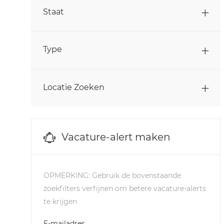
Banen
Personeelszaken
(
18
)
Staat
Banen
Productie
(
127
)
Banen
Type
Studenten & Afgestudeerden
(
4
)
Banen
Supply Chain & Logistiek
(
14
)
Locatie Zoeken
Banen
Verkoop
(
29
)
Information Technology
(
0
)
Vacature-alert maken
OPMERKING: Gebruik de bovenstaande
zoekfilters verfijnen om betere vacature-alerts
te krijgen
Required
E-mailadres