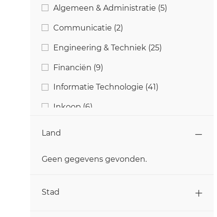
Categorie
Banen
Algemeen & Administratie
(
5
)
Banen
Communicatie
(
2
)
Banen
Engineering & Techniek
(
25
)
Banen
Financiën
(
9
)
Banen
Informatie Technologie
(
41
)
Banen
Inkoop
(
6
)
Baan
Klantenservice
(
1
)
Land
Banen
Kwaliteit & Voedselveiligheid
(
13
)
Geen gegevens gevonden.
Banen
Landbouw
(
15
)
Land
Banen
Marketing
(
2
)
Stad
Banen
Onderzoek & Ontwikkeling
(
11
)