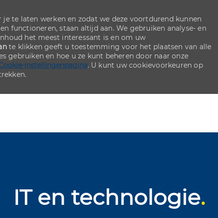
 je te laten werken en zodat we deze voortdurend kunnen
ten functioneren, staan altijd aan. We gebruiken analyse- en
inhoud het meest interessant is en om uw
an
te klikken geeft u toestemming voor het plaatsen van alle
ies gebruiken en hoe u ze kunt beheren door naar onze
Cookie-instellingenpagina
. U kunt uw cookievoorkeuren op
rekken.
Skip to main content
Skip to main content
IT en technologie
.