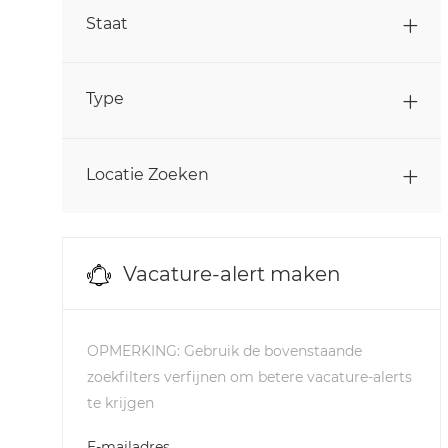
Banen
Personeelszaken
(
18
)
Staat
Banen
Productie
(
131
)
Banen
Type
Studenten & Afgestudeerden
(
4
)
Banen
Supply Chain & Logistiek
(
13
)
Locatie Zoeken
Banen
Verkoop
(
29
)
Andere
(
0
)
Vacature-alert maken
OPMERKING: Gebruik de bovenstaande
zoekfilters verfijnen om betere vacature-alerts
te krijgen
Required
E-mailadres