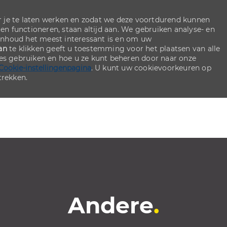
 je te laten werken en zodat we deze voortdurend kunnen
ten functioneren, staan altijd aan. We gebruiken analyse- en
inhoud het meest interessant is en om uw
an
te klikken geeft u toestemming voor het plaatsen van alle
ies gebruiken en hoe u ze kunt beheren door naar onze
Cookie-instellingenpagina
. U kunt uw cookievoorkeuren op
rekken.
Skip to main content
Skip to main content
Andere
.