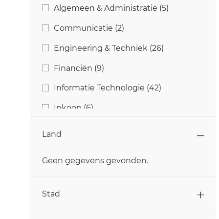
Categorie
Banen
Algemeen & Administratie
(
5
)
Banen
Communicatie
(
2
)
Banen
Engineering & Techniek
(
26
)
Banen
Financiën
(
9
)
Banen
Informatie Technologie
(
42
)
Banen
Inkoop
(
6
)
Baan
Klantenservice
(
1
)
Land
Banen
Kwaliteit & Voedselveiligheid
(
14
)
Geen gegevens gevonden.
Banen
Landbouw
(
15
)
Land
Banen
Marketing
(
3
)
Stad
Banen
Onderzoek & Ontwikkeling
(
11
)