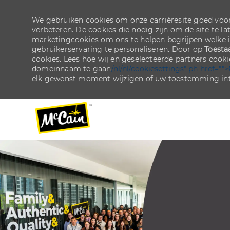
We gebruiken cookies om onze carrièresite goed voor
verbeteren. De cookies die nodig zijn om de site te la
marketingcookies om ons te helpen begrijpen welke 
gebruikerservaring te personaliseren. Door op
Toesta
cookies. Lees hoe wij en geselecteerde partners cook
domeinnaam te gaan
/nl/nl/cookiesettings" ph-href="">
elk gewenst moment wijzigen of uw toestemming int
-
-