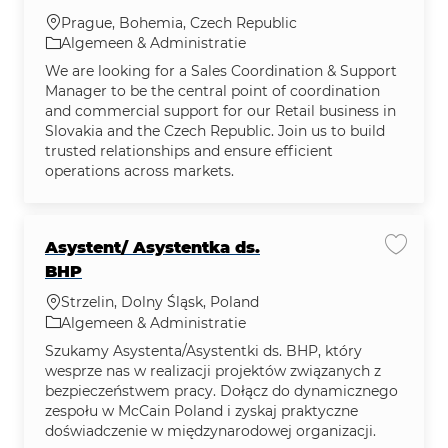
Plaats
Prague, Bohemia, Czech Republic
Categorie
Algemeen & Administratie
We are looking for a Sales Coordination & Support
Manager to be the central point of coordination
and commercial support for our Retail business in
Slovakia and the Czech Republic. Join us to build
trusted relationships and ensure efficient
operations across markets.
Asystent/ Asystentka ds.
Vacatu
BHP
Plaats
Strzelin, Dolny Śląsk, Poland
Categorie
Algemeen & Administratie
Szukamy Asystenta/Asystentki ds. BHP, który
wesprze nas w realizacji projektów związanych z
bezpieczeństwem pracy. Dołącz do dynamicznego
zespołu w McCain Poland i zyskaj praktyczne
doświadczenie w międzynarodowej organizacji.