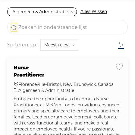
Alles Wissen
Algemeen & Administratie
the results are updated
Zoeken in onderstaande lijst
Filter
Sorteren op:
Nurse
Vacatu
Practitioner
Plaats
Florenceville-Bristol, New Brunswick, Canada
Categorie
Algemeen & Administratie
Embrace the opportunity to become a Nurse
Practitioner at McCain Foods, providing advanced
primary and specialty care to employees and their
families. Lead program development, collaborate
with cross-functional teams, and make a real
impact on employee health. If you’re passionate
about quality care and professional growth, this is