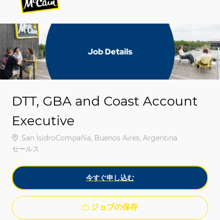
-
-
DTT, GBA and Coast Account
Executive
場所
San IsidroCompañía, Buenos Aires, Argentina
カテゴリ
セールス
今すぐ申し込む
ジョブの保存