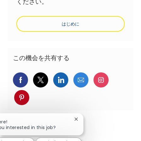
ください。
はじめに
この機会を共有する
Facebookでシェア
ツイッターで共有
LinkedInで共有
メールで共有
Instagra
pinterestでシェア
Close chatbot notification
ere!
ou interested in this job?