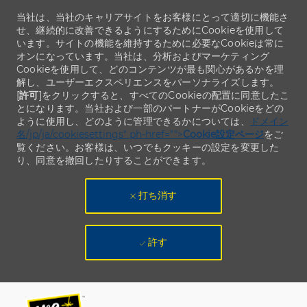
当社は、当社のキャリアサイトをお客様にとって適切に機能さ
せ、継続的に改善できるようにするためにCookieを使用して
います。サイトの機能を維持するために必要なCookieは常に
オンになっています。当社は、分析およびマーケティング
Cookieを使用して、どのコンテンツが最も関心があるかを理
解し、ユーザーエクスペリエンスをパーソナライズします。
[
許可
]をクリックすると、すべてのCookieの配置に同意したこ
とになります。当社および一部のパートナーがCookieをどの
ように使用し、どのように管理できるかについては、
ドメイン
名/jp/ja/cookiesettings" ph-href="">
Cookie設定ページ
をご
覧ください。お客様は、いつでもクッキーの設定を変更した
り、同意を撤回したりすることができます。
打ち消す
許す
Skip to main content
Skip to main content