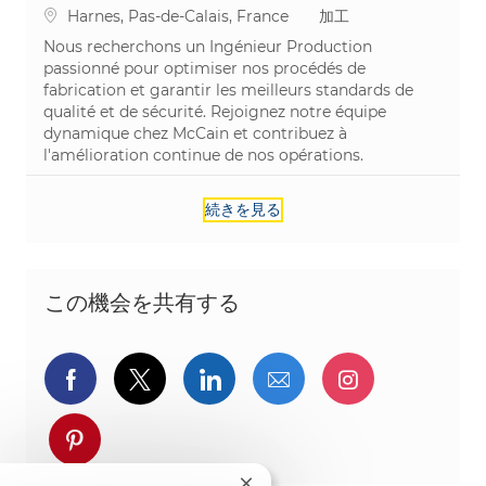
場所
カテゴリ
Harnes, Pas-de-Calais, France
加工
Nous recherchons un Ingénieur Production
passionné pour optimiser nos procédés de
fabrication et garantir les meilleurs standards de
qualité et de sécurité. Rejoignez notre équipe
dynamique chez McCain et contribuez à
l'amélioration continue de nos opérations.
続きを見る
この機会を共有する
Facebookでシェア
ツイッターで共有
LinkedInで共有
メールで共有
Instagra
pinterestでシェア