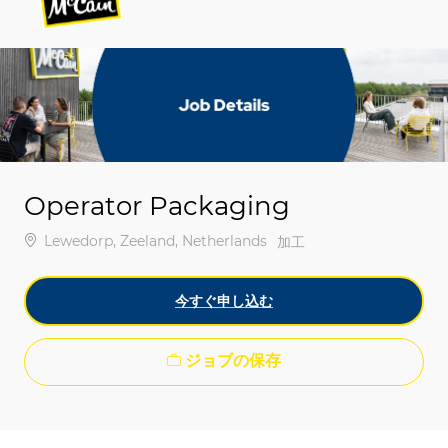
-
-
Operator Packaging
場所
Lewedorp, Zeeland, Netherlands
カテゴリ
加工
今すぐ申し込む
ジョブの保存