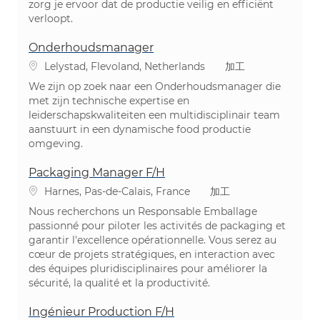
zorg je ervoor dat de productie veilig en efficiënt
verloopt.
Onderhoudsmanager
場所
カテゴリ
Lelystad, Flevoland, Netherlands
加工
We zijn op zoek naar een Onderhoudsmanager die
met zijn technische expertise en
leiderschapskwaliteiten een multidisciplinair team
aanstuurt in een dynamische food productie
omgeving.
Packaging Manager F/H
場所
カテゴリ
Harnes, Pas-de-Calais, France
加工
Nous recherchons un Responsable Emballage
passionné pour piloter les activités de packaging et
garantir l'excellence opérationnelle. Vous serez au
cœur de projets stratégiques, en interaction avec
des équipes pluridisciplinaires pour améliorer la
sécurité, la qualité et la productivité.
Ingénieur Production F/H