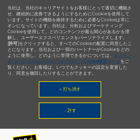
当社は、当社のキャリアサイトをお客様にとって適切に機能さ
せ、継続的に改善できるようにするためにCookieを使用して
います。サイトの機能を維持するために必要なCookieは常に
オンになっています。当社は、分析およびマーケティング
Cookieを使用して、どのコンテンツが最も関心があるかを理
解し、ユーザーエクスペリエンスをパーソナライズします。
[
許可
]をクリックすると、すべてのCookieの配置に同意したこ
とになります。当社および一部のパートナーがCookieをどの
ように使用し、どのように管理できるかについては、
ドメイン
名/jp/ja/cookiesettings" ph-href="">
Cookie設定ページ
をご
覧ください。お客様は、いつでもクッキーの設定を変更した
り、同意を撤回したりすることができます。
打ち消す
許す
Skip to main content
Skip to main content