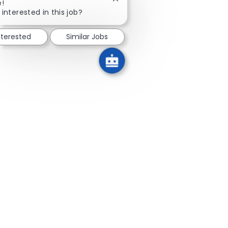
Close chatbot notification
e!
 interested in this job?
nterested
Similar Jobs