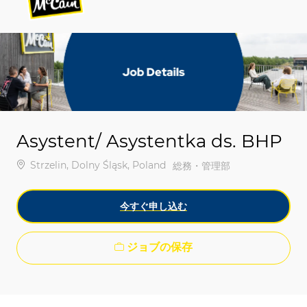
-
-
Asystent/ Asystentka ds. BHP
場所
Strzelin, Dolny Śląsk, Poland
カテゴリ
総務・管理部
今すぐ申し込む
ジョブの保存