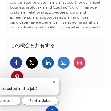
coordination and commercial support for our Retail
business in Slovakia and Czechia. You will manage
customer relationships, oversee pricing and
agreements, and support sales planning. Ideal
candidates have experience in sales administration
or coordination within FMCG or retail environments.
この機会を共有する
Facebookでシェア
ツイッターで共有
LinkedInで共有
メールで共有
Instagra
pinterestでシェア
Close chatbot notification
nterested in this job?
terested
Similar Jobs