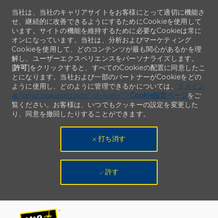
当社は、当社のキャリアサイトをお客様にとって適切に機能さ
せ、継続的に改善できるようにするためにCookieを使用して
います。サイトの機能を維持するために必要なCookieは常に
オンになっています。当社は、分析およびマーケティング
Cookieを使用して、どのコンテンツが最も関心があるかを理
解し、ユーザーエクスペリエンスをパーソナライズします。
[
許可
]をクリックすると、すべてのCookieの配置に同意したこ
とになります。当社および一部のパートナーがCookieをどの
ように使用し、どのように管理できるかについては、
ドメイン
名/jp/ja/cookiesettings" ph-href="">
Cookie設定ページ
をご
覧ください。お客様は、いつでもクッキーの設定を変更した
り、同意を撤回したりすることができます。
打ち消す
許す
Skip to main content
Skip to main content