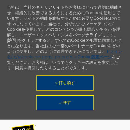
当社は、当社のキャリアサイトをお客様にとって適切に機能さ
せ、継続的に改善できるようにするためにCookieを使用して
います。サイトの機能を維持するために必要なCookieは常に
オンになっています。当社は、分析およびマーケティング
Cookieを使用して、どのコンテンツが最も関心があるかを理
解し、ユーザーエクスペリエンスをパーソナライズします。
[
許可
]をクリックすると、すべてのCookieの配置に同意したこ
とになります。当社および一部のパートナーがCookieをどの
ように使用し、どのように管理できるかについては、
ドメイン
名/jp/ja/cookiesettings" ph-href="">
Cookie設定ページ
をご
覧ください。お客様は、いつでもクッキーの設定を変更した
り、同意を撤回したりすることができます。
打ち消す
許す
Skip to main content
Skip to main content