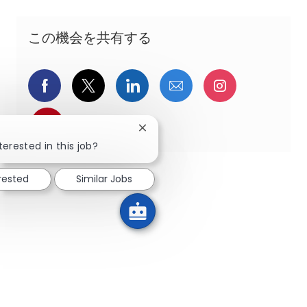
この機会を共有する
Facebookでシェア
ツイッターで共有
LinkedInで共有
メールで共有
Instagra
pinterestでシェア
Close chatbot notification
terested in this job?
erested
Similar Jobs