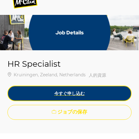
-
-
HR Specialist
場所
Kruiningen, Zeeland, Netherlands
カテゴリ
人的資源
今すぐ申し込む
ジョブの保存