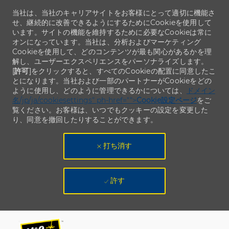
当社は、当社のキャリアサイトをお客様にとって適切に機能さ
せ、継続的に改善できるようにするためにCookieを使用して
います。サイトの機能を維持するために必要なCookieは常に
オンになっています。当社は、分析およびマーケティング
Cookieを使用して、どのコンテンツが最も関心があるかを理
解し、ユーザーエクスペリエンスをパーソナライズします。
[
許可
]をクリックすると、すべてのCookieの配置に同意したこ
とになります。当社および一部のパートナーがCookieをどの
ように使用し、どのように管理できるかについては、
ドメイン
名/jp/ja/cookiesettings" ph-href="">
Cookie設定ページ
をご
覧ください。お客様は、いつでもクッキーの設定を変更した
り、同意を撤回したりすることができます。
打ち消す
許す
Skip to main content
Skip to main content