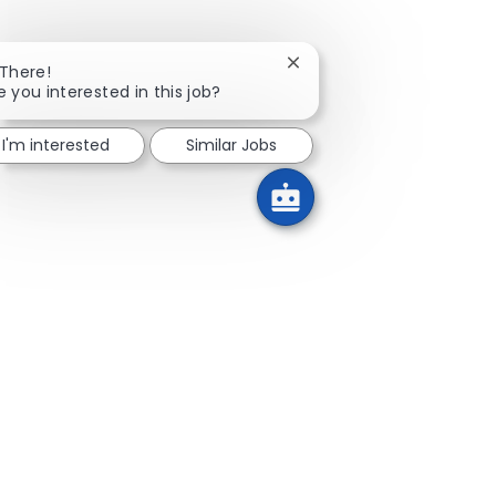
Close chatbot notificatio
 There!
e you interested in this job?
I'm interested
Similar Jobs