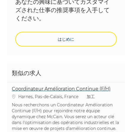
あなたの興味に基づいてカスタマイ
ズされた仕事の推奨事項を入手して
ください。
はじめに
類似の求人
Coordinateur Amélioration Continue (F/H)
場所
カテゴリ
Harnes, Pas-de-Calais, France
加工
Nous recherchons un Coordinateur Amélioration
Continue (F/H) pour rejoindre notre équipe
dynamique chez McCain. Vous serez un acteur clé
dans l'optimisation des opérations industrielles et la
mise en œuvre de projets d'amélioration continue.