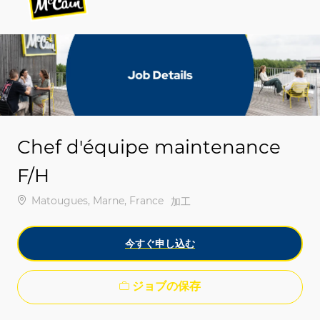
-
-
Chef d'équipe maintenance
F/H
場所
Matougues, Marne, France
カテゴリ
加工
今すぐ申し込む
ジョブの保存