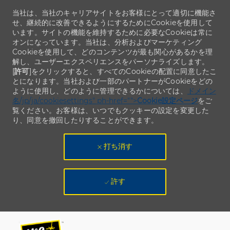
当社は、当社のキャリアサイトをお客様にとって適切に機能さ
せ、継続的に改善できるようにするためにCookieを使用して
います。サイトの機能を維持するために必要なCookieは常に
オンになっています。当社は、分析およびマーケティング
Cookieを使用して、どのコンテンツが最も関心があるかを理
解し、ユーザーエクスペリエンスをパーソナライズします。
[
許可
]をクリックすると、すべてのCookieの配置に同意したこ
とになります。当社および一部のパートナーがCookieをどの
ように使用し、どのように管理できるかについては、
ドメイン
名/jp/ja/cookiesettings" ph-href="">
Cookie設定ページ
をご
覧ください。お客様は、いつでもクッキーの設定を変更した
り、同意を撤回したりすることができます。
打ち消す
許す
Skip to main content
Skip to main content