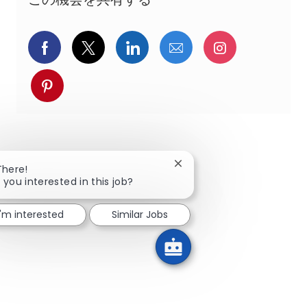
Facebookでシェア
ツイッターで共有
LinkedInで共有
メールで共有
Instagra
pinterestでシェア
Close chatbot notification
There!
 you interested in this job?
I'm interested
Similar Jobs