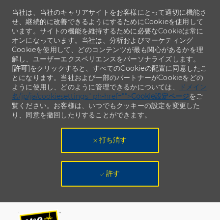
当社は、当社のキャリアサイトをお客様にとって適切に機能さ
せ、継続的に改善できるようにするためにCookieを使用して
います。サイトの機能を維持するために必要なCookieは常に
オンになっています。当社は、分析およびマーケティング
Cookieを使用して、どのコンテンツが最も関心があるかを理
解し、ユーザーエクスペリエンスをパーソナライズします。
[
許可
]をクリックすると、すべてのCookieの配置に同意したこ
とになります。当社および一部のパートナーがCookieをどの
ように使用し、どのように管理できるかについては、
ドメイン
名/jp/ja/cookiesettings" ph-href="">
Cookie設定ページ
をご
覧ください。お客様は、いつでもクッキーの設定を変更した
り、同意を撤回したりすることができます。
打ち消す
許す
Skip to main content
Skip to main content