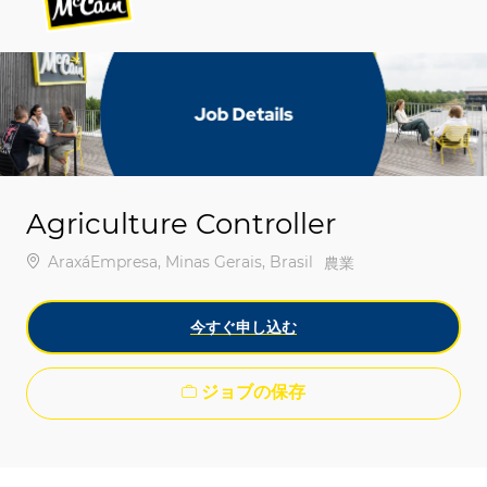
-
-
Agriculture Controller
場所
AraxáEmpresa, Minas Gerais, Brasil
カテゴリ
農業
今すぐ申し込む
ジョブの保存