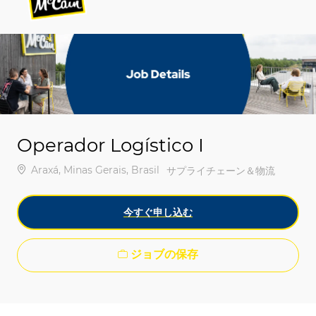
-
-
Operador Logístico I
場所
Araxá, Minas Gerais, Brasil
カテゴリ
サプライチェーン＆物流
今すぐ申し込む
ジョブの保存