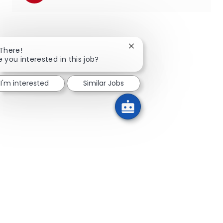
Close chatbot notification
 There!
e you interested in this job?
I'm interested
Similar Jobs