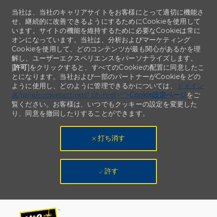
当社は、当社のキャリアサイトをお客様にとって適切に機能さ
せ、継続的に改善できるようにするためにCookieを使用して
います。サイトの機能を維持するために必要なCookieは常に
オンになっています。当社は、分析およびマーケティング
Cookieを使用して、どのコンテンツが最も関心があるかを理
解し、ユーザーエクスペリエンスをパーソナライズします。
[
許可
]をクリックすると、すべてのCookieの配置に同意したこ
とになります。当社および一部のパートナーがCookieをどの
ように使用し、どのように管理できるかについては、
ドメイン
名/jp/ja/cookiesettings" ph-href="">
Cookie設定ページ
をご
覧ください。お客様は、いつでもクッキーの設定を変更した
り、同意を撤回したりすることができます。
打ち消す
許す
Skip to main content
Skip to main content