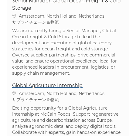
Senior Manager, Global Ocean Freight & Cold
Storage
場所
Amsterdam, North Holland, Netherlands
カテゴリ
サプライチェーン＆物流
We are currently hiring a Senior Manager, Global
Ocean Freight & Cold Storage to lead the
development and execution of global category
strategies for ocean freight and cold storage.
Oversee supplier partnerships, drive commercial
value, and ensure operational excellence. Ideal for
experienced leaders in procurement, logistics, or
supply chain management.
Global Agriculture Internship
場所
Amsterdam, North Holland, Netherlands
カテゴリ
サプライチェーン＆物流
Exciting opportunity for a Global Agriculture
Internship at McCain Foods! Support regenerative
agriculture and decarbonization across Europe,
analyze agronomic data, and deploy digital tools.
Collaborate with experts, gain hands-on experience