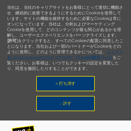
当社は、当社のキャリアサイトをお客様にとって適切に機能さ
せ、継続的に改善できるようにするためにCookieを使用して
います。サイトの機能を維持するために必要なCookieは常に
オンになっています。当社は、分析およびマーケティング
Cookieを使用して、どのコンテンツが最も関心があるかを理
解し、ユーザーエクスペリエンスをパーソナライズします。
[
許可
]をクリックすると、すべてのCookieの配置に同意したこ
とになります。当社および一部のパートナーがCookieをどの
ように使用し、どのように管理できるかについては、
ドメイン
名/jp/ja/cookiesettings" ph-href="">
Cookie設定ページ
をご
覧ください。お客様は、いつでもクッキーの設定を変更した
り、同意を撤回したりすることができます。
打ち消す
許す
Skip to main content
Skip to main content