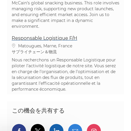
McCain’s global snacking business. This role involves
managing risk, supporting new product launches,
and ensuring efficient market access. Join us to
make a significant impact in a dynamic
environment.
Responsable Logistique F/H
場所
Matougues, Marne, France
カテゴリ
サプライチェーン＆物流
Nous recherchons un Responsable Logistique pour
piloter l’activité logistique de notre site. Vous serez
en charge de l’organisation, de l’optimisation et de
la sécurisation des flux de produits, tout en
garantissant l’efficacité opérationnelle et la
performance économique.
この機会を共有する
Facebookでシェア
ツイッターで共有
LinkedInで共有
メールで共有
Instagra