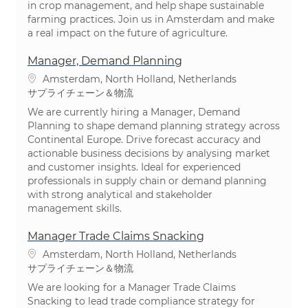
in crop management, and help shape sustainable
farming practices. Join us in Amsterdam and make
a real impact on the future of agriculture.
Manager, Demand Planning
場所
Amsterdam, North Holland, Netherlands
カテゴリ
サプライチェーン＆物流
We are currently hiring a Manager, Demand
Planning to shape demand planning strategy across
Continental Europe. Drive forecast accuracy and
actionable business decisions by analysing market
and customer insights. Ideal for experienced
professionals in supply chain or demand planning
with strong analytical and stakeholder
management skills.
Manager Trade Claims Snacking
場所
Amsterdam, North Holland, Netherlands
カテゴリ
サプライチェーン＆物流
We are looking for a Manager Trade Claims
Snacking to lead trade compliance strategy for