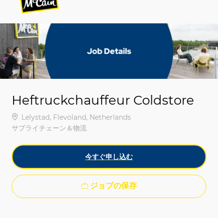
-
-
Heftruckchauffeur Coldstore
場所
Lelystad, Flevoland, Netherlands
カテゴリ
サプライチェーン＆物流
今すぐ申し込む
ジョブの保存