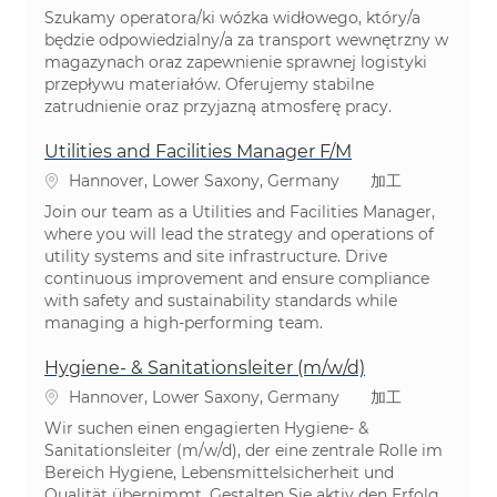
Szukamy operatora/ki wózka widłowego, który/a
będzie odpowiedzialny/a za transport wewnętrzny w
magazynach oraz zapewnienie sprawnej logistyki
przepływu materiałów. Oferujemy stabilne
zatrudnienie oraz przyjazną atmosferę pracy.
Utilities and Facilities Manager F/M
場所
カテゴリ
Hannover, Lower Saxony, Germany
加工
Join our team as a Utilities and Facilities Manager,
where you will lead the strategy and operations of
utility systems and site infrastructure. Drive
continuous improvement and ensure compliance
with safety and sustainability standards while
managing a high-performing team.
Hygiene‑ & Sanitationsleiter (m/w/d)
場所
カテゴリ
Hannover, Lower Saxony, Germany
加工
Wir suchen einen engagierten Hygiene- &
Sanitationsleiter (m/w/d), der eine zentrale Rolle im
Bereich Hygiene, Lebensmittelsicherheit und
Qualität übernimmt. Gestalten Sie aktiv den Erfolg