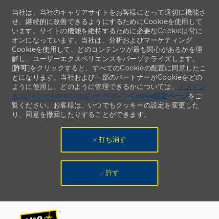
当社は、当社のキャリアサイトをお客様にとって適切に機能さ
せ、継続的に改善できるようにするためにCookieを使用して
います。サイトの機能を維持するために必要なCookieは常に
オンになっています。当社は、分析およびマーケティング
Cookieを使用して、どのコンテンツが最も関心があるかを理
解し、ユーザーエクスペリエンスをパーソナライズします。
[
許可
]をクリックすると、すべてのCookieの配置に同意したこ
とになります。当社および一部のパートナーがCookieをどの
ように使用し、どのように管理できるかについては、
ドメイン
名/jp/ja/cookiesettings" ph-href="">
Cookie設定ページ
をご
覧ください。お客様は、いつでもクッキーの設定を変更した
り、同意を撤回したりすることができます。
打ち消す
許す
Skip to main content
Skip to main content