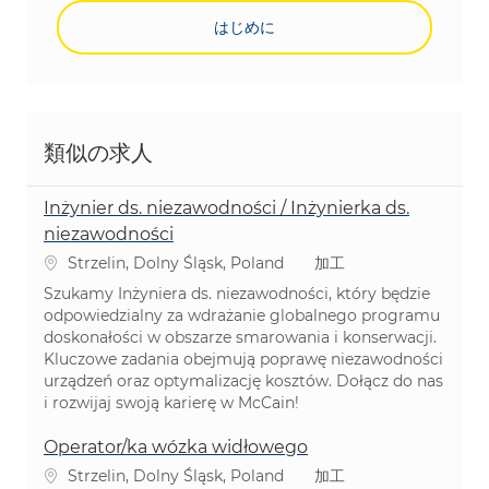
はじめに
類似の求人
Inżynier ds. niezawodności / Inżynierka ds.
niezawodności
場所
カテゴリ
Strzelin, Dolny Śląsk, Poland
加工
Szukamy Inżyniera ds. niezawodności, który będzie
odpowiedzialny za wdrażanie globalnego programu
doskonałości w obszarze smarowania i konserwacji.
Kluczowe zadania obejmują poprawę niezawodności
urządzeń oraz optymalizację kosztów. Dołącz do nas
i rozwijaj swoją karierę w McCain!
Operator/ka wózka widłowego
場所
カテゴリ
Strzelin, Dolny Śląsk, Poland
加工