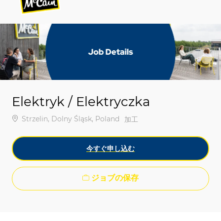
-
-
Elektryk / Elektryczka
場所
Strzelin, Dolny Śląsk, Poland
カテゴリ
加工
今すぐ申し込む
ジョブの保存